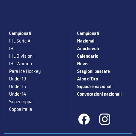
Campionati
Campionati
IHL Serie A
Nazionali
IHL
Amichevoli
IHL Division I
Calendario
IHL Women
News
Para Ice Hockey
Stagioni passate
Under 19
Albo d’Oro
Under 16
Squadre nazionali
Under 14
Convocazioni nazionali
Supercoppa
Coppa Italia