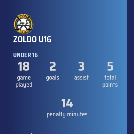
ZOLDO U16
UNDER 16
18
2
3
5
game
goals
assist
total
played
points
14
penalty minutes