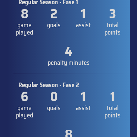
Regular Season - Fase 1
8
2
1
3
game
goals
assist
total
played
points
4
penalty minutes
Regular Season - Fase 2
6
0
1
1
game
goals
assist
total
played
points
8