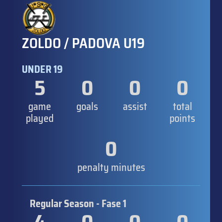
ZOLDO / PADOVA U19
UNDER 19
5
0
0
0
game
goals
assist
total
played
points
0
penalty minutes
Regular Season - Fase 1