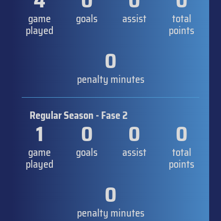
4
0
0
0
game
goals
assist
total
played
points
0
penalty minutes
Regular Season - Fase 2
1
0
0
0
game
goals
assist
total
played
points
0
penalty minutes