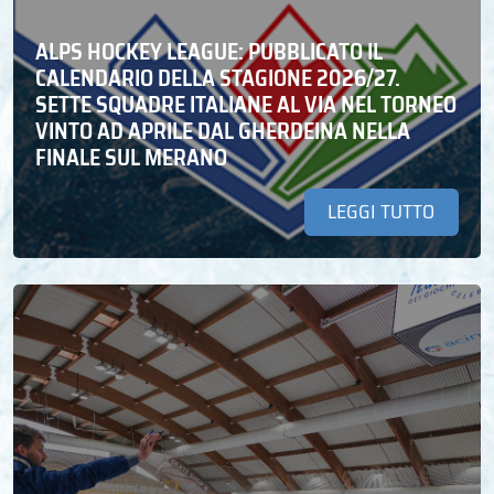
ALPS HOCKEY LEAGUE: PUBBLICATO IL
CALENDARIO DELLA STAGIONE 2026/27.
SETTE SQUADRE ITALIANE AL VIA NEL TORNEO
VINTO AD APRILE DAL GHERDEINA NELLA
FINALE SUL MERANO
LEGGI TUTTO