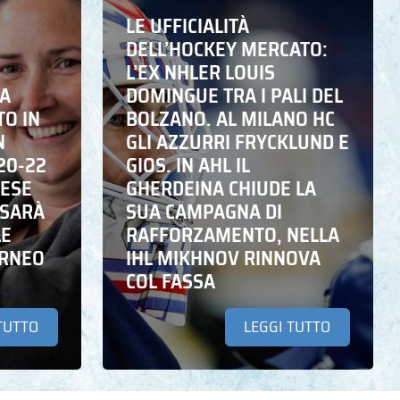
LE UFFICIALITÀ
DELL’HOCKEY MERCATO:
L’EX NHLER LOUIS
NA
DOMINGUE TRA I PALI DEL
TO IN
BOLZANO. AL MILANO HC
N
GLI AZZURRI FRYCKLUND E
20-22
GIOS. IN AHL IL
DESE
GHERDEINA CHIUDE LA
 SARÀ
SUA CAMPAGNA DI
LE
RAFFORZAMENTO, NELLA
ORNEO
IHL MIKHNOV RINNOVA
COL FASSA
TUTTO
LEGGI TUTTO