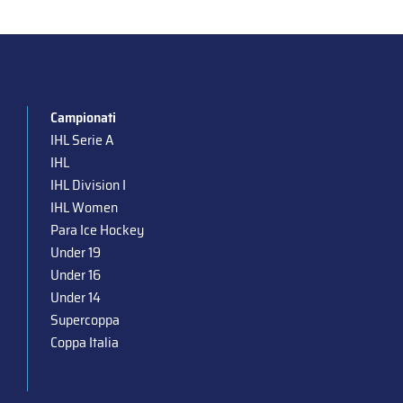
Campionati
IHL Serie A
IHL
IHL Division I
IHL Women
Para Ice Hockey
Under 19
Under 16
Under 14
Supercoppa
Coppa Italia