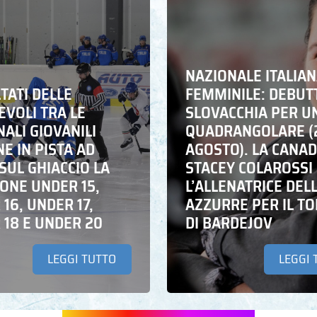
NAZIONALE ITALIA
LTATI DELLE
FEMMINILE: DEBUT
EVOLI TRA LE
SLOVACCHIA PER U
ALI GIOVANILI
QUADRANGOLARE (
NE IN PISTA AD
AGOSTO). LA CANA
SUL GHIACCIO LA
STACEY COLAROSSI
IONE UNDER 15,
L’ALLENATRICE DEL
16, UNDER 17,
AZZURRE PER IL T
 18 E UNDER 20
DI BARDEJOV
LEGGI TUTTO
LEGGI 