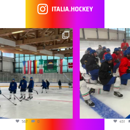
ITALIA.HOCKEY
567
0
451
0