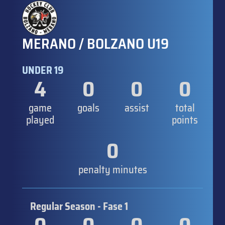
MERANO / BOLZANO U19
UNDER 19
4
0
0
0
game
goals
assist
total
played
points
0
penalty minutes
Regular Season - Fase 1