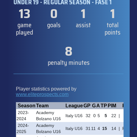
UNDER 19 - REGULAR SEASON - FASE 1
13
0
1
1
game
goals
assist
total
played
points
8
penalty minutes