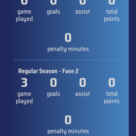
0
0
0
0
game
goals
assist
total
played
points
0
penalty minutes
Regular Season - Fase 2
3
0
0
0
game
goals
assist
total
played
points
0
penalty minutes