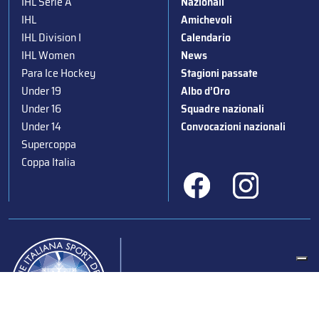
IHL Serie A
Nazionali
IHL
Amichevoli
IHL Division I
Calendario
IHL Women
News
Para Ice Hockey
Stagioni passate
Under 19
Albo d’Oro
Under 16
Squadre nazionali
Under 14
Convocazioni nazionali
Supercoppa
Coppa Italia