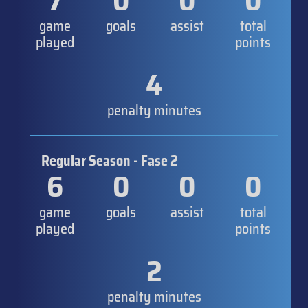
7
0
0
0
game
goals
assist
total
played
points
4
penalty minutes
Regular Season - Fase 2
6
0
0
0
game
goals
assist
total
played
points
2
penalty minutes