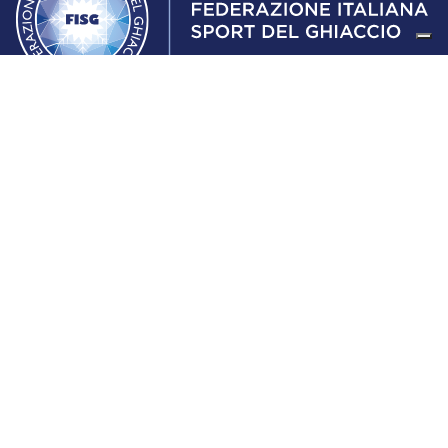
Federazione Italiana Sport del Ghiaccio
© 2024
Iscrizione al Registro delle Persone Giuridiche di Milano
n.1562/2017 CF 97016560159 | P. IVA 05235981007 Sede
Legale: Via Piranesi 46 – 20137 – Milano