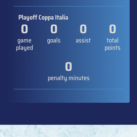
Playoff Coppa Italia
0
0
0
0
game
goals
assist
total
played
points
0
penalty minutes