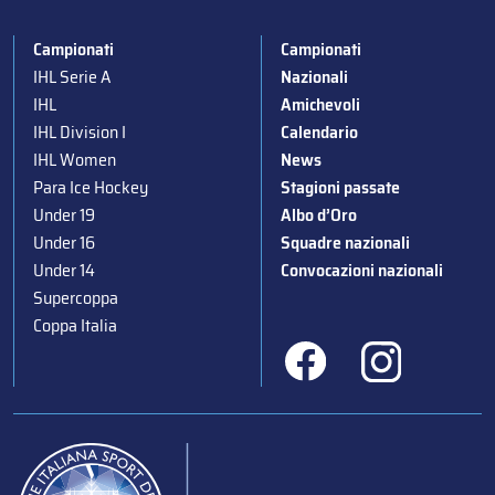
Campionati
Campionati
IHL Serie A
Nazionali
IHL
Amichevoli
IHL Division I
Calendario
IHL Women
News
Para Ice Hockey
Stagioni passate
Under 19
Albo d’Oro
Under 16
Squadre nazionali
Under 14
Convocazioni nazionali
Supercoppa
Coppa Italia