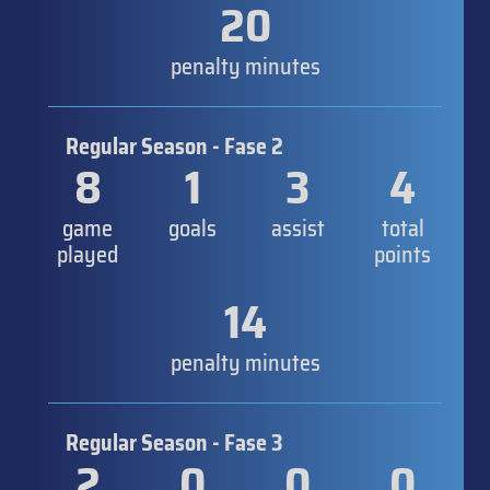
20
penalty minutes
Regular Season - Fase 2
8
1
3
4
game
goals
assist
total
played
points
14
penalty minutes
Regular Season - Fase 3
2
0
0
0