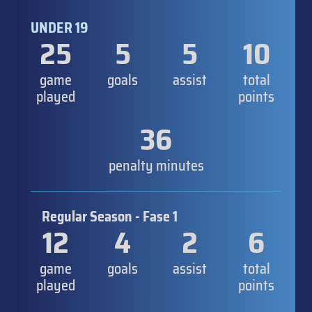
UNDER 19
25
5
5
10
game
goals
assist
total
played
points
36
penalty minutes
Regular Season - Fase 1
12
4
2
6
game
goals
assist
total
played
points