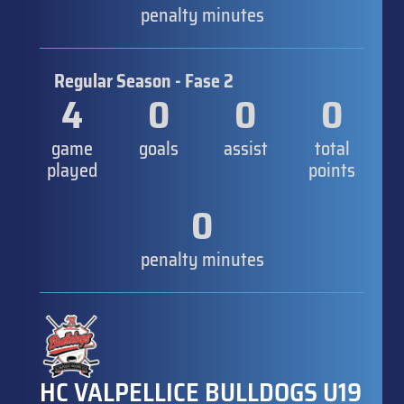
penalty minutes
Regular Season - Fase 2
4
0
0
0
game
goals
assist
total
played
points
0
penalty minutes
HC VALPELLICE BULLDOGS U19