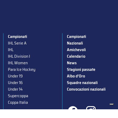
Campionati
Campionati
IHL Serie A
Nazionali
IHL
Amichevoli
IHL Division I
Calendario
IHL Women
News
Para Ice Hockey
Stagioni passate
Under 19
Albo d’Oro
Under 16
Squadre nazionali
Under 14
Convocazioni nazionali
Supercoppa
Coppa Italia