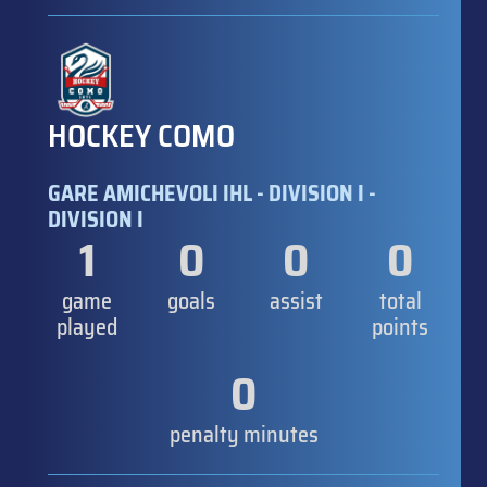
HOCKEY COMO
GARE AMICHEVOLI IHL - DIVISION I -
DIVISION I
1
0
0
0
game
goals
assist
total
played
points
0
penalty minutes