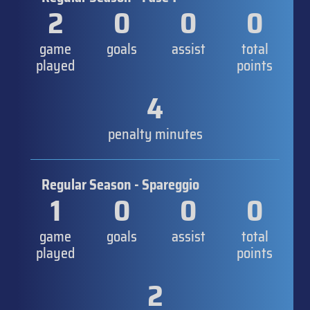
2
0
0
0
game
goals
assist
total
played
points
4
penalty minutes
Regular Season - Spareggio
1
0
0
0
game
goals
assist
total
played
points
2