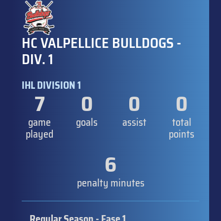
HC VALPELLICE BULLDOGS -
DIV. 1
IHL DIVISION 1
7
0
0
0
game
goals
assist
total
played
points
6
penalty minutes
Regular Season - Fase 1