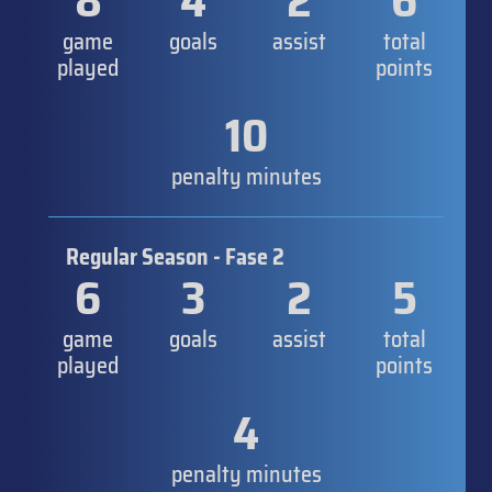
8
4
2
6
game
goals
assist
total
played
points
10
penalty minutes
Regular Season - Fase 2
6
3
2
5
game
goals
assist
total
played
points
4
penalty minutes