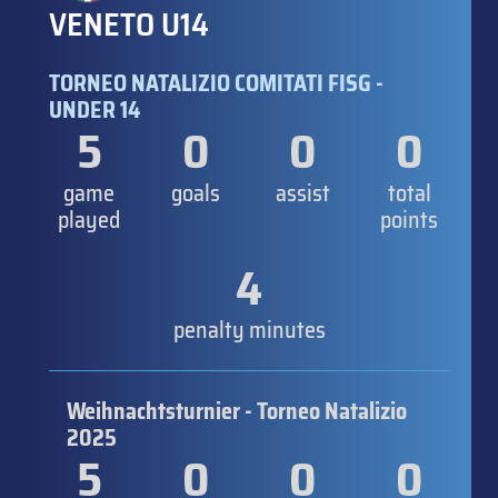
VENETO U14
TORNEO NATALIZIO COMITATI FISG -
UNDER 14
5
0
0
0
game
goals
assist
total
played
points
4
penalty minutes
Weihnachtsturnier - Torneo Natalizio
2025
5
0
0
0