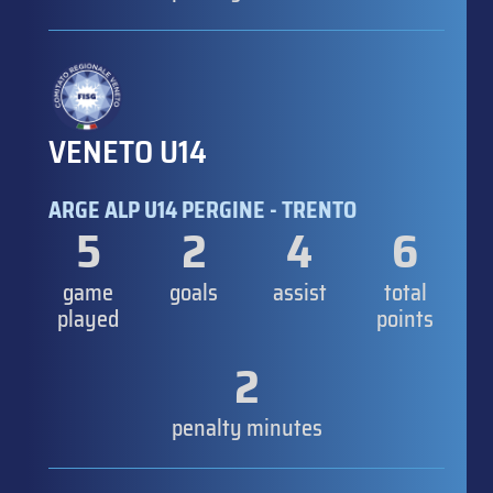
VENETO U14
ARGE ALP U14 PERGINE - TRENTO
5
2
4
6
game
goals
assist
total
played
points
2
penalty minutes