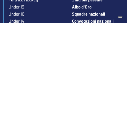
Under 19
Albo d’Oro
Under 16
Squadre nazionali
Under 14
Convocazioni nazionali
Supercoppa
Coppa Italia
Federazione Italiana Sport del Ghiaccio
© 2024