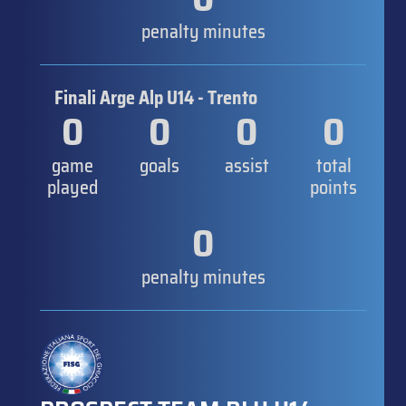
penalty minutes
Finali Arge Alp U14 - Trento
0
0
0
0
game
goals
assist
total
played
points
0
penalty minutes