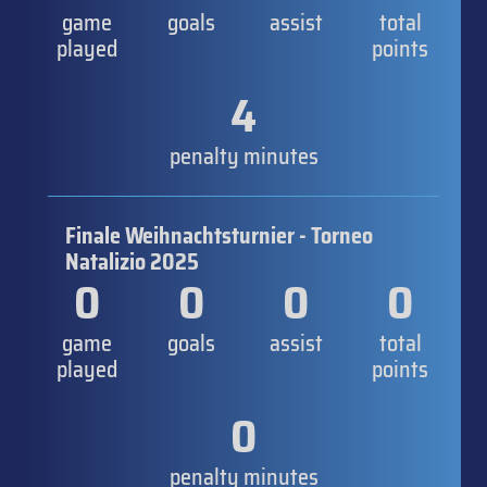
game
goals
assist
total
played
points
4
penalty minutes
Finale Weihnachtsturnier - Torneo
Natalizio 2025
0
0
0
0
game
goals
assist
total
played
points
0
penalty minutes