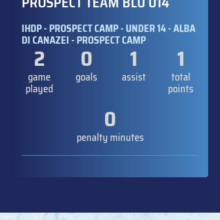
PROSPECT TEAM BLU U14
IHDP - PROSPECT CAMP - UNDER 14 - ALBA
DI CANAZEI - PROSPECT CAMP
2
0
1
1
game
goals
assist
total
played
points
0
penalty minutes