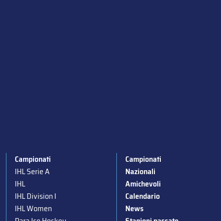
Campionati
Campionati
IHL Serie A
Nazionali
IHL
Amichevoli
IHL Division I
Calendario
IHL Women
News
Para Ice Hockey
Stagioni passate