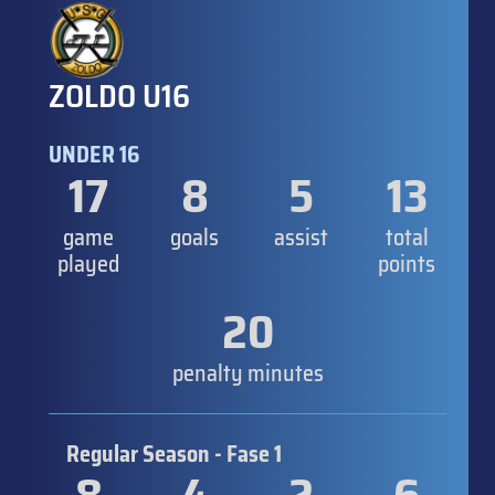
ZOLDO U16
UNDER 16
17
8
5
13
game
goals
assist
total
played
points
20
penalty minutes
Regular Season - Fase 1