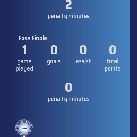
2
penalty minutes
Fase Finale
1
0
0
0
game
goals
assist
total
played
points
0
penalty minutes