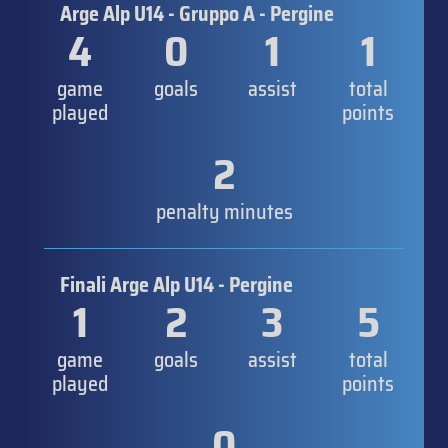
Arge Alp U14 - Gruppo A - Pergine
4
0
1
1
game
goals
assist
total
played
points
2
penalty minutes
Finali Arge Alp U14 - Pergine
1
2
3
5
game
goals
assist
total
played
points
0