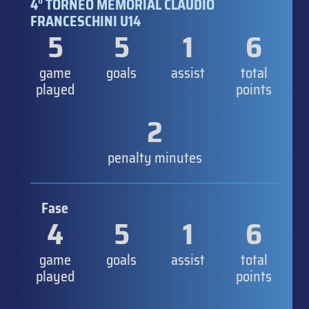
4° TORNEO MEMORIAL CLAUDIO
FRANCESCHINI U14
5
5
1
6
game
goals
assist
total
played
points
2
penalty minutes
Fase
4
5
1
6
game
goals
assist
total
played
points