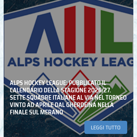
ALPS HOCKEY LEAGUE: PUBBLICATO IL
CALENDARIO DELLA STAGIONE 2026/27.
SETTE SQUADRE ITALIANE AL VIA NEL TORNEO
VINTO AD APRILE DAL GHERDEINA NELLA
FINALE SUL MERANO
LEGGI TUTTO