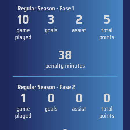
Regular Season - Fase 1
10
3
2
5
game
goals
assist
total
played
points
38
penalty minutes
Regular Season - Fase 2
1
0
0
0
game
goals
assist
total
played
points