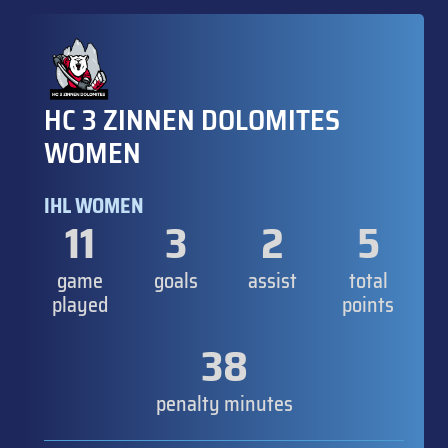
HC 3 ZINNEN DOLOMITES
WOMEN
IHL WOMEN
11
3
2
5
game
goals
assist
total
played
points
38
penalty minutes