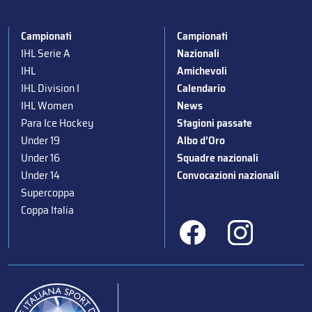
Campionati
Campionati
IHL Serie A
Nazionali
IHL
Amichevoli
IHL Division I
Calendario
IHL Women
News
Para Ice Hockey
Stagioni passate
Under 19
Albo d’Oro
Under 16
Squadre nazionali
Under 14
Convocazioni nazionali
Supercoppa
Coppa Italia