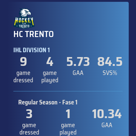
HC TRENTO
IHL DIVISION 1
9
4
5.73
84.5
game
game
GAA
SVS%
dressed
played
Regular Season - Fase 1
3
1
10.34
game
game
GAA
dressed
played