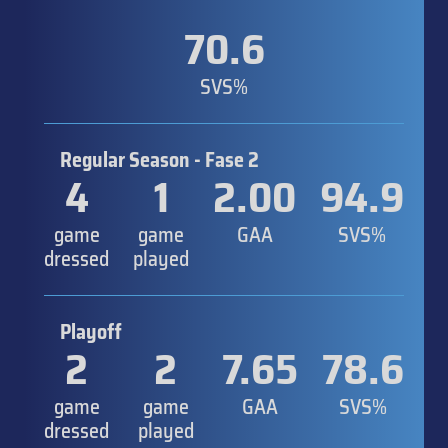
70.6
SVS%
Regular Season - Fase 2
4
1
2.00
94.9
game
game
GAA
SVS%
dressed
played
Playoff
2
2
7.65
78.6
game
game
GAA
SVS%
dressed
played