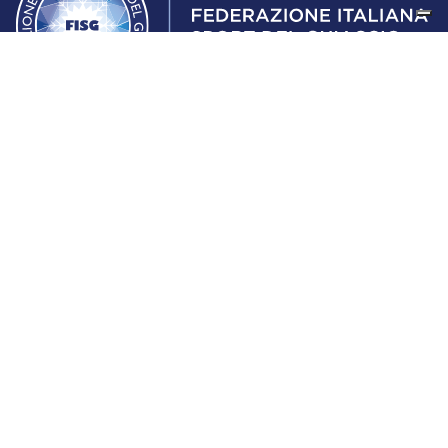
Federazione Italiana Sport del Ghiaccio
© 2024
Iscrizione al Registro delle Persone Giuridiche di Milano
n.1562/2017 CF 97016560159 | P. IVA 05235981007 Sede
Legale: Via Piranesi 46 – 20137 – Milano