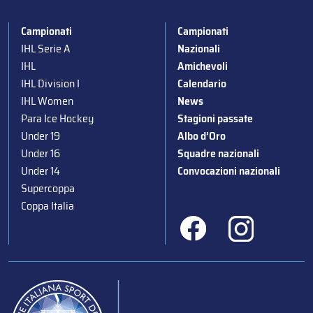
Campionati
Campionati
IHL Serie A
Nazionali
IHL
Amichevoli
IHL Division I
Calendario
IHL Women
News
Para Ice Hockey
Stagioni passate
Under 19
Albo d’Oro
Under 16
Squadre nazionali
Under 14
Convocazioni nazionali
Supercoppa
Coppa Italia