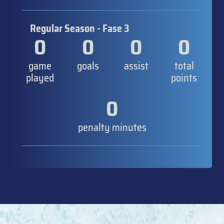
Regular Season - Fase 3
0
0
0
0
game
goals
assist
total
played
points
0
penalty minutes