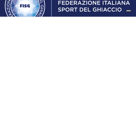
Federazione Italiana Sport del Ghiaccio
© 2024
Iscrizione al Registro delle Persone Giuridiche di Milano
n.1562/2017 CF 97016560159 | P. IVA 05235981007 Sede
Legale: Via Piranesi 46 – 20137 – Milano