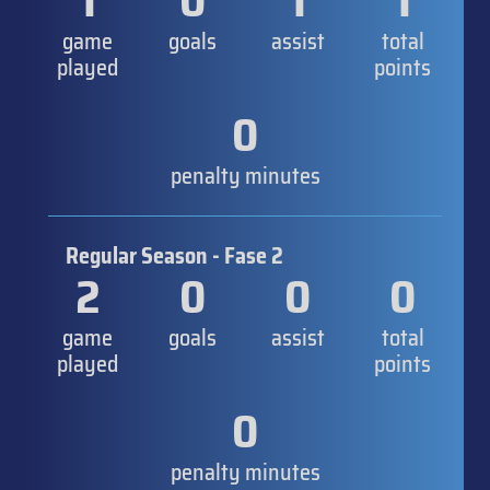
1
0
1
1
game
goals
assist
total
played
points
0
penalty minutes
Regular Season - Fase 2
2
0
0
0
game
goals
assist
total
played
points
0
penalty minutes