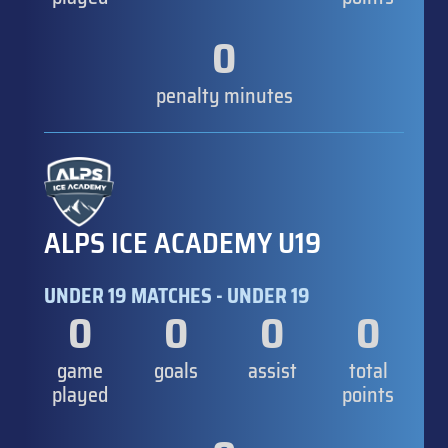
0
penalty minutes
ALPS ICE ACADEMY U19
UNDER 19 MATCHES - UNDER 19
0
0
0
0
game
goals
assist
total
played
points