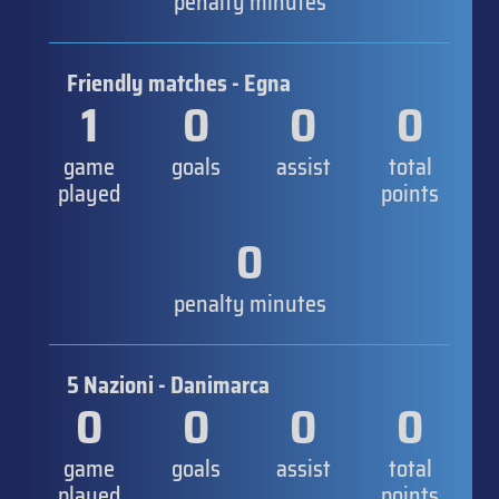
penalty minutes
Friendly matches - Egna
1
0
0
0
game
goals
assist
total
played
points
0
penalty minutes
5 Nazioni - Danimarca
0
0
0
0
game
goals
assist
total
played
points