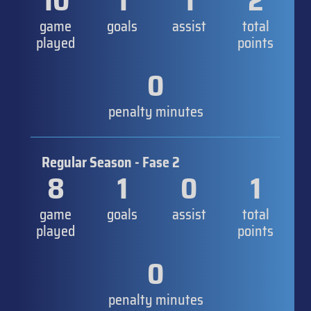
10
1
1
2
game
goals
assist
total
played
points
0
penalty minutes
Regular Season - Fase 2
8
1
0
1
game
goals
assist
total
played
points
0
penalty minutes