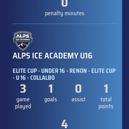
0
penalty minutes
ALPS ICE ACADEMY U16
ELITE CUP - UNDER 16 - RENON - ELITE CUP
- U 16 - COLLALBO
3
1
0
1
game
goals
assist
total
played
points
4