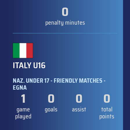
0
penalty minutes
ITALY U16
NAZ. UNDER 17 - FRIENDLY MATCHES -
EGNA
1
0
0
0
game
goals
assist
total
played
points