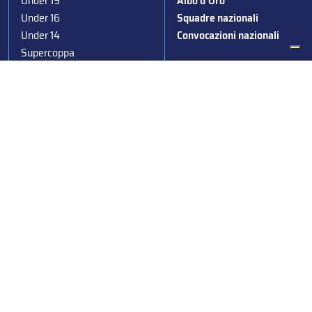
Under 19
Albo d’Oro
Under 16
Squadre nazionali
Under 14
Convocazioni nazionali
Supercoppa
Coppa Italia
Federazione Italiana Sport del Ghiaccio
© 2024
Iscrizione al Registro delle Persone Giuridiche di Milano