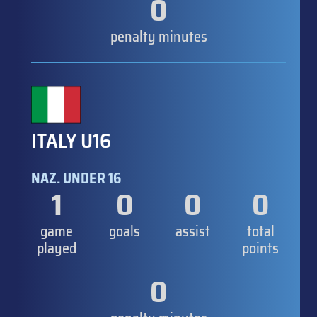
0
penalty minutes
ITALY U16
NAZ. UNDER 16
1
0
0
0
game
goals
assist
total
played
points
0