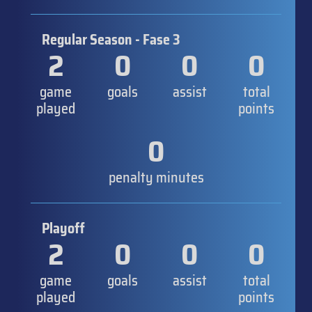
Regular Season - Fase 3
2
0
0
0
game
goals
assist
total
played
points
0
penalty minutes
Playoff
2
0
0
0
game
goals
assist
total
played
points