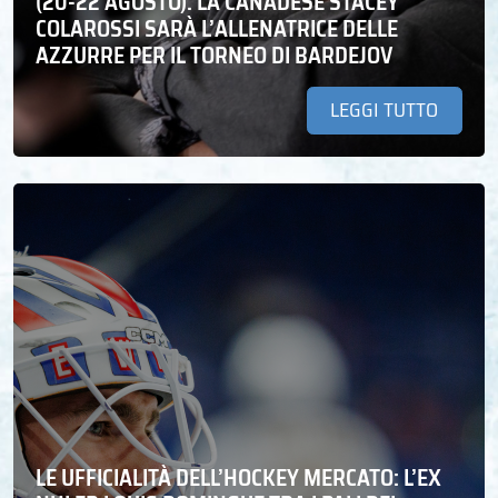
(20-22 AGOSTO). LA CANADESE STACEY
COLAROSSI SARÀ L’ALLENATRICE DELLE
AZZURRE PER IL TORNEO DI BARDEJOV
LEGGI TUTTO
LE UFFICIALITÀ DELL’HOCKEY MERCATO: L’EX