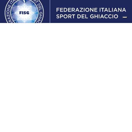
Federazione Italiana Sport del Ghiaccio
© 2024
Iscrizione al Registro delle Persone Giuridiche di Milano
n.1562/2017 CF 97016560159 | P. IVA 05235981007 Sede
Legale: Via Piranesi 46 – 20137 – Milano