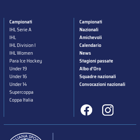
Campionati
Campionati
IHL Serie A
Nazionali
IHL
Amichevoli
IHL Division I
Calendario
IHL Women
News
Para Ice Hockey
Stagioni passate
Under 19
Albo d’Oro
Under 16
Squadre nazionali
Under 14
Convocazioni nazionali
Supercoppa
Coppa Italia