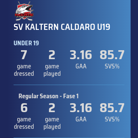
SV KALTERN CALDARO U19
UNDER 19
7
2
3.16
85.7
game
game
GAA
SVS%
dressed
played
Regular Season - Fase 1
6
2
3.16
85.7
game
game
GAA
SVS%
dressed
played