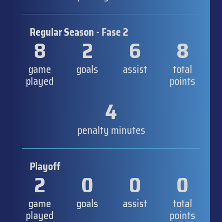
Regular Season - Fase 2
8
2
6
8
game
goals
assist
total
played
points
4
penalty minutes
Playoff
2
0
0
0
game
goals
assist
total
played
points