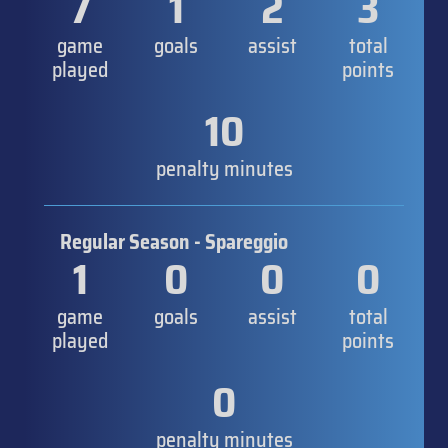
7
1
2
3
game
goals
assist
total
played
points
10
penalty minutes
Regular Season - Spareggio
1
0
0
0
game
goals
assist
total
played
points
0
penalty minutes