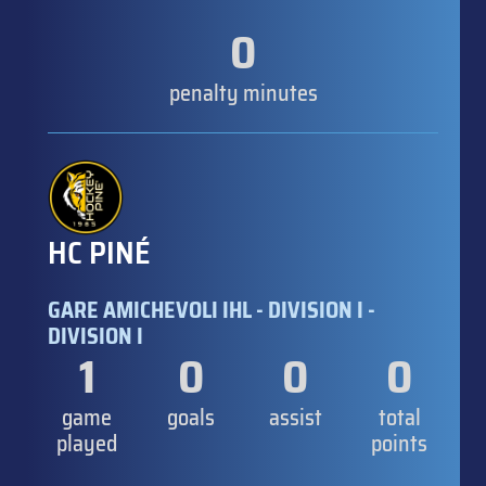
0
penalty minutes
HC PINÉ
GARE AMICHEVOLI IHL - DIVISION I -
DIVISION I
1
0
0
0
game
goals
assist
total
played
points