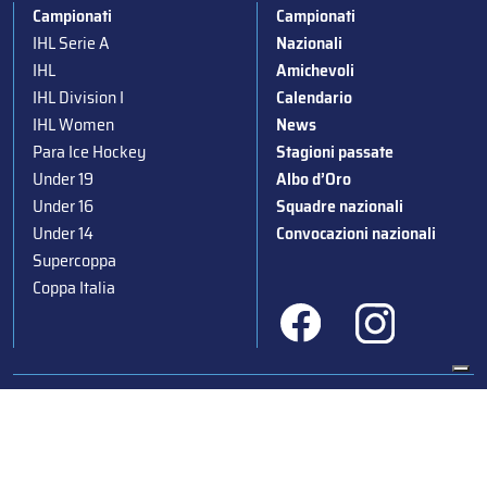
Campionati
Campionati
IHL Serie A
Nazionali
IHL
Amichevoli
IHL Division I
Calendario
IHL Women
News
Para Ice Hockey
Stagioni passate
Under 19
Albo d’Oro
Under 16
Squadre nazionali
Under 14
Convocazioni nazionali
Supercoppa
Coppa Italia