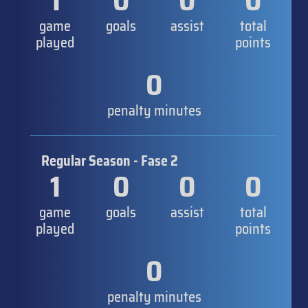
1
0
0
0
game
goals
assist
total
played
points
0
penalty minutes
Regular Season - Fase 2
1
0
0
0
game
goals
assist
total
played
points
0
penalty minutes