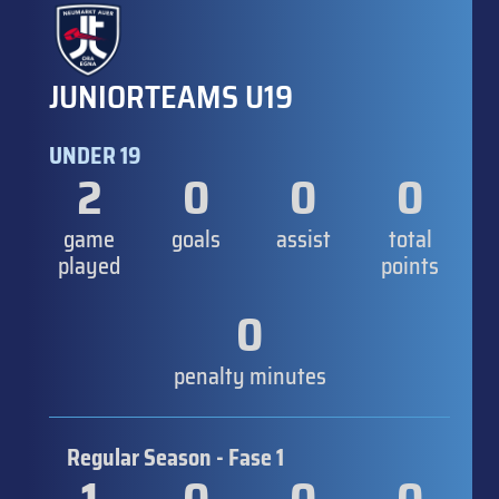
JUNIORTEAMS U19
UNDER 19
2
0
0
0
game
goals
assist
total
played
points
0
penalty minutes
Regular Season - Fase 1