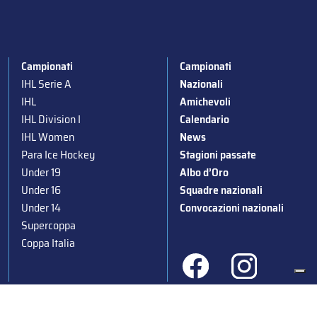
Campionati
Campionati
IHL Serie A
Nazionali
IHL
Amichevoli
IHL Division I
Calendario
IHL Women
News
Para Ice Hockey
Stagioni passate
Under 19
Albo d’Oro
Under 16
Squadre nazionali
Under 14
Convocazioni nazionali
Supercoppa
Coppa Italia