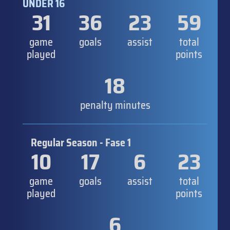
UNDER 16
31
36
23
59
game
goals
assist
total
played
points
18
penalty minutes
Regular Season - Fase 1
10
17
6
23
game
goals
assist
total
played
points
6