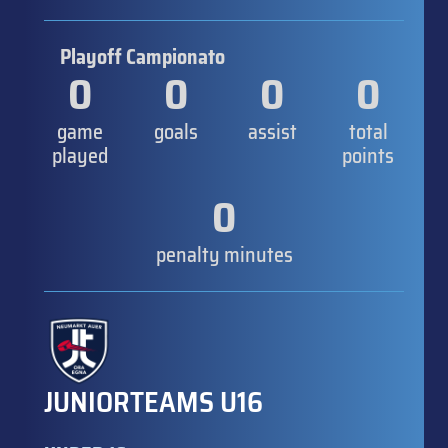
Playoff Campionato
0
0
0
0
game
goals
assist
total
played
points
0
penalty minutes
JUNIORTEAMS U16