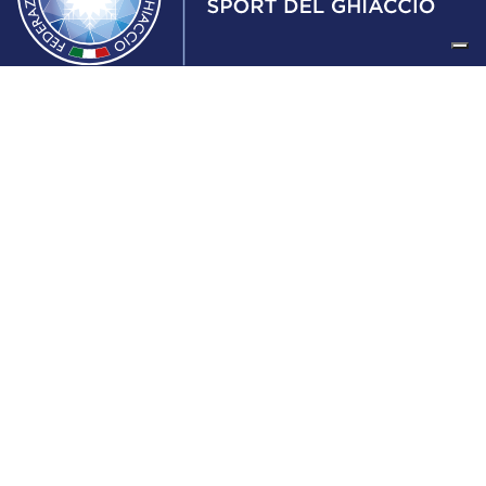
Federazione Italiana Sport del Ghiaccio
© 2024
Iscrizione al Registro delle Persone Giuridiche di Milano
n.1562/2017 CF 97016560159 | P. IVA 05235981007 Sede
Legale: Via Piranesi 46 – 20137 – Milano