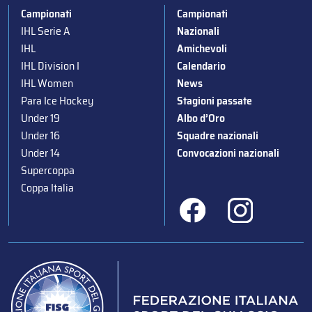
Campionati
Campionati
IHL Serie A
Nazionali
IHL
Amichevoli
IHL Division I
Calendario
IHL Women
News
Para Ice Hockey
Stagioni passate
Under 19
Albo d’Oro
Under 16
Squadre nazionali
Under 14
Convocazioni nazionali
Supercoppa
Coppa Italia