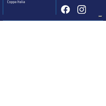
Coppa Italia
Federazione Italiana Sport del Ghiaccio
© 2024
Iscrizione al Registro delle Persone Giuridiche di Milano
n.1562/2017 CF 97016560159 | P. IVA 05235981007 Sede
Legale: Via Piranesi 46 – 20137 – Milano