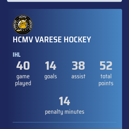
HCMV VARESE HOCKEY
IHL
40
14
38
52
game
goals
assist
total
played
points
14
penalty minutes