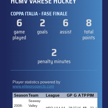
HCMV VARESE HOCKEY
COPPA ITALIA - FASE FINALE
6
2
6
8
game
goals
assist
total
played
points
2
penalty minutes