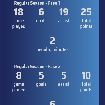
Regular Season - Fase 1
18
6
19
25
game
goals
assist
total
played
points
2
penalty minutes
Regular Season - Fase 2
8
5
5
10
game
goals
assist
total
played
points
6