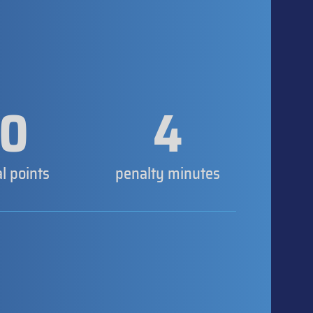
0
4
al points
penalty minutes