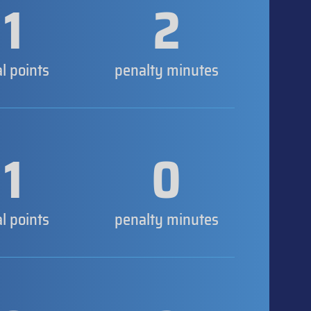
1
2
al points
penalty minutes
1
0
al points
penalty minutes