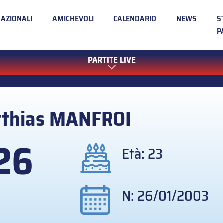
NAZIONALI
AMICHEVOLI
CALENDARIO
NEWS
S
P
PARTITE LIVE
thias
MANFROI
26
Età: 23
N: 26/01/2003