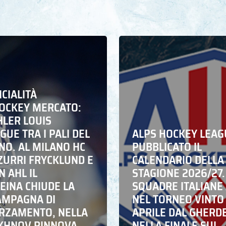
ICIALITÀ
HOCKEY MERCATO:
HLER LOUIS
UE TRA I PALI DEL
ALPS HOCKEY LEAG
NO. AL MILANO HC
PUBBLICATO IL
ZZURRI FRYCKLUND E
CALENDARIO DELLA
N AHL IL
STAGIONE 2026/27.
EINA CHIUDE LA
SQUADRE ITALIANE 
AMPAGNA DI
NEL TORNEO VINTO
RZAMENTO, NELLA
APRILE DAL GHERD
IKHNOV RINNOVA
NELLA FINALE SUL