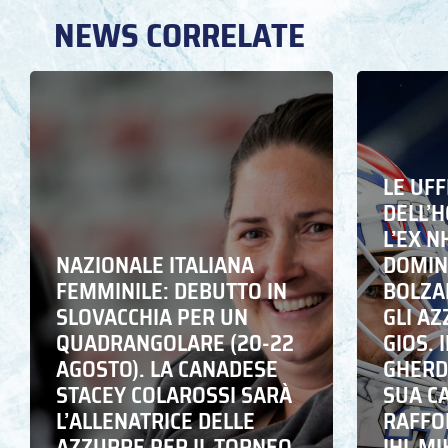
NEWS CORRELATE
LE UFF
DELL’
L’EX N
NAZIONALE ITALIANA
DOMING
FEMMINILE: DEBUTTO IN
BOLZA
SLOVACCHIA PER UN
GLI A
QUADRANGOLARE (20-22
GIOS. I
AGOSTO). LA CANADESE
GHERD
STACEY COLAROSSI SARÀ
SUA C
L’ALLENATRICE DELLE
RAFFO
AZZURRE PER IL TORNEO
IHL M