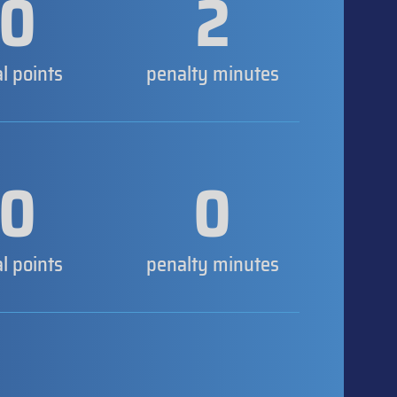
0
2
al points
penalty minutes
0
0
al points
penalty minutes