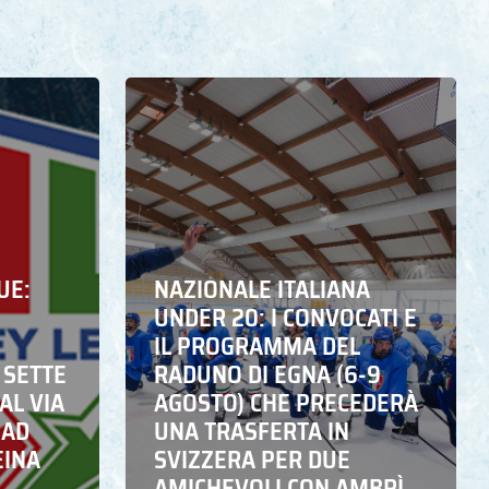
UE:
NAZIONALE ITALIANA
UNDER 20: I CONVOCATI E
IL PROGRAMMA DEL
 SETTE
RADUNO DI EGNA (6-9
AL VIA
AGOSTO) CHE PRECEDERÀ
 AD
UNA TRASFERTA IN
EINA
SVIZZERA PER DUE
AMICHEVOLI CON AMBRÌ