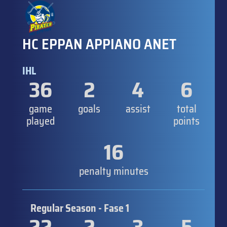
HC EPPAN APPIANO ANET
IHL
36
2
4
6
game
goals
assist
total
played
points
16
penalty minutes
Regular Season - Fase 1