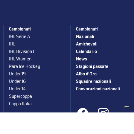
Campionati
Campionati
IHL Serie A
Nazionali
IHL
Amichevoli
IHL Division I
Calendario
IHL Women
News
Para Ice Hockey
Stagioni passate
Under 19
Albo d’Oro
Under 16
Squadre nazionali
Under 14
Convocazioni nazionali
Supercoppa
Coppa Italia