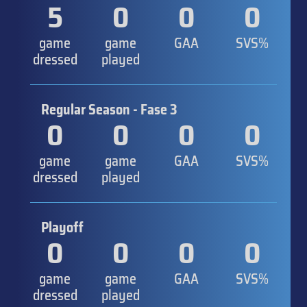
5
0
0
0
game
game
GAA
SVS%
dressed
played
Regular Season - Fase 3
0
0
0
0
game
game
GAA
SVS%
dressed
played
Playoff
0
0
0
0
game
game
GAA
SVS%
dressed
played