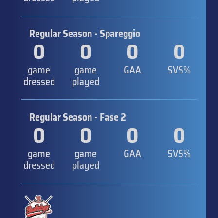
Regular Season - Spareggio
0
0
0
0
game
game
GAA
SVS%
dressed
played
Regular Season - Fase 2
0
0
0
0
game
game
GAA
SVS%
dressed
played