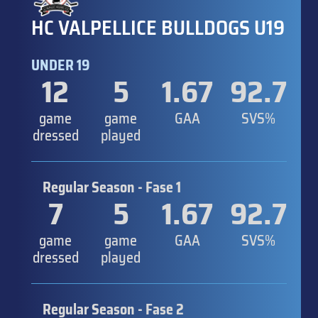
HC VALPELLICE BULLDOGS U19
UNDER 19
12
5
1.67
92.7
game
game
GAA
SVS%
dressed
played
Regular Season - Fase 1
7
5
1.67
92.7
game
game
GAA
SVS%
dressed
played
Regular Season - Fase 2