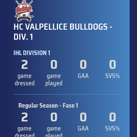
HC VALPELLICE BULLDOGS -
DIV. 1
IHL DIVISION 1
2
0
0
0
game
game
GAA
SVS%
dressed
played
Regular Season - Fase 1
2
0
0
0
game
game
GAA
SVS%
dressed
played