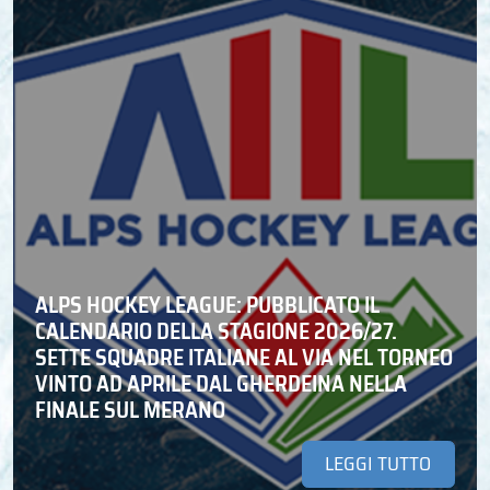
ALPS HOCKEY LEAGUE: PUBBLICATO IL
CALENDARIO DELLA STAGIONE 2026/27.
SETTE SQUADRE ITALIANE AL VIA NEL TORNEO
VINTO AD APRILE DAL GHERDEINA NELLA
FINALE SUL MERANO
LEGGI TUTTO