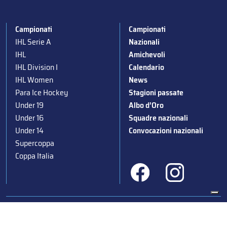
Campionati
Campionati
IHL Serie A
Nazionali
IHL
Amichevoli
IHL Division I
Calendario
IHL Women
News
Para Ice Hockey
Stagioni passate
Under 19
Albo d’Oro
Under 16
Squadre nazionali
Under 14
Convocazioni nazionali
Supercoppa
Coppa Italia