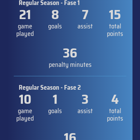
Regular Season - Fase 1
21
8
7
15
game
goals
assist
total
played
points
36
penalty minutes
Regular Season - Fase 2
10
1
3
4
game
goals
assist
total
played
points
16