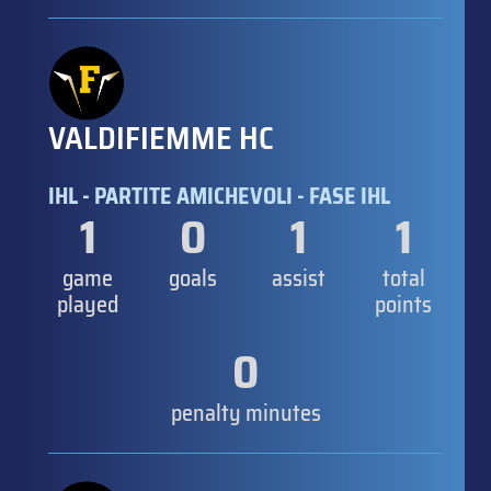
VALDIFIEMME HC
IHL - PARTITE AMICHEVOLI - FASE IHL
1
0
1
1
game
goals
assist
total
played
points
0
penalty minutes