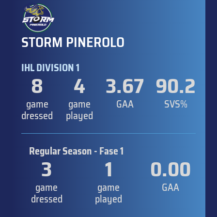
STORM PINEROLO
IHL DIVISION 1
8
4
3.67
90.2
game
game
GAA
SVS%
dressed
played
Regular Season - Fase 1
3
1
0.00
game
game
GAA
dressed
played