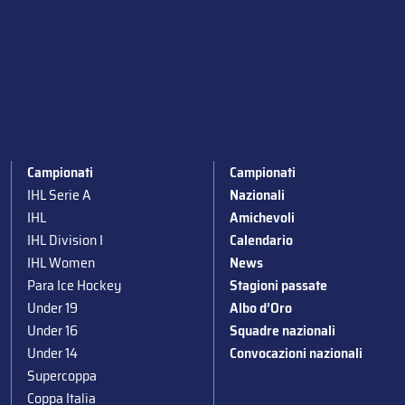
Campionati
Campionati
IHL Serie A
Nazionali
IHL
Amichevoli
IHL Division I
Calendario
IHL Women
News
Para Ice Hockey
Stagioni passate
Under 19
Albo d’Oro
Under 16
Squadre nazionali
Under 14
Convocazioni nazionali
Supercoppa
Coppa Italia