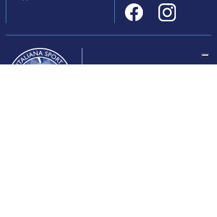
Federazione Italiana Sport del Ghiaccio
© 2024
Iscrizione al Registro delle Persone Giuridiche di Milano
n.1562/2017 CF 97016560159 | P. IVA 05235981007 Sede
Legale: Via Piranesi 46 – 20137 – Milano