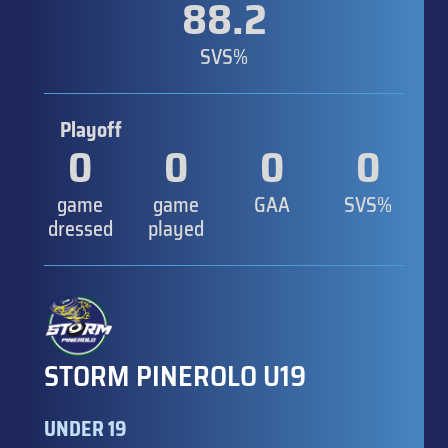
88.2
SVS%
Playoff
0
0
0
0
game
game
GAA
SVS%
dressed
played
STORM PINEROLO U19
UNDER 19