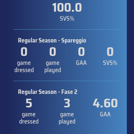
100.0
SVS%
Regular Season - Spareggio
0
0
0
0
game
game
GAA
SVS%
dressed
played
Regular Season - Fase 2
5
3
4.60
game
game
GAA
dressed
played