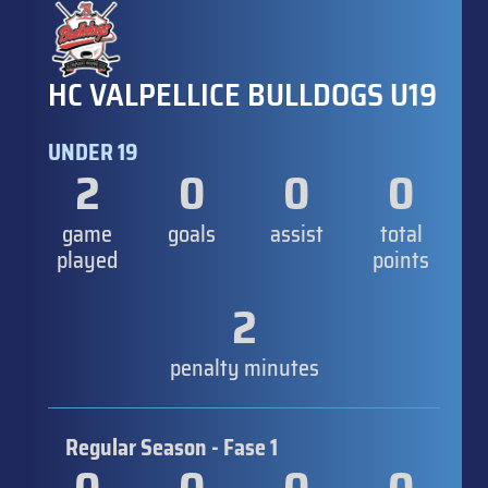
HC VALPELLICE BULLDOGS U19
UNDER 19
2
0
0
0
game
goals
assist
total
played
points
2
penalty minutes
Regular Season - Fase 1