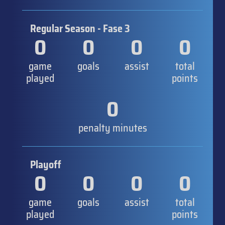
Regular Season - Fase 3
0
0
0
0
game
goals
assist
total
played
points
0
penalty minutes
Playoff
0
0
0
0
game
goals
assist
total
played
points