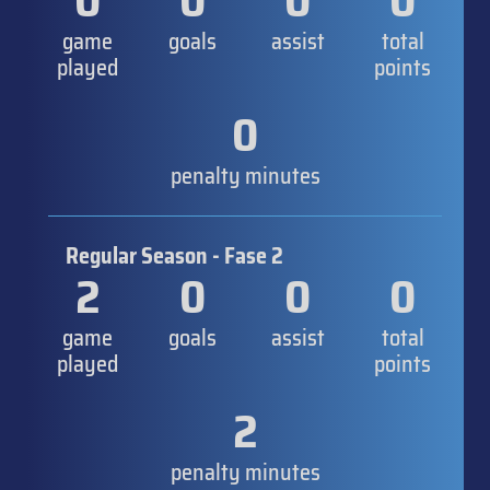
0
0
0
0
game
goals
assist
total
played
points
0
penalty minutes
Regular Season - Fase 2
2
0
0
0
game
goals
assist
total
played
points
2
penalty minutes