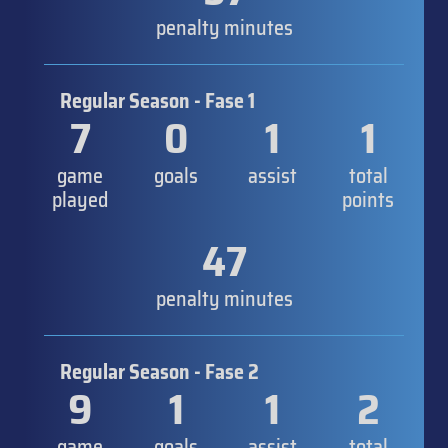
penalty minutes
Regular Season - Fase 1
7
0
1
1
game
goals
assist
total
played
points
47
penalty minutes
Regular Season - Fase 2
9
1
1
2
game
goals
assist
total