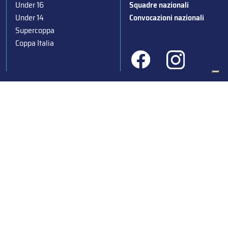
Under 16
Squadre nazionali
Under 14
Convocazioni nazionali
Supercoppa
Coppa Italia
Federazione Italiana Sport del Ghiaccio
© 2024
Iscrizione al Registro delle Persone Giuridiche di Milano