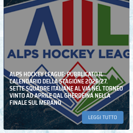
ALPS HOCKEY LEAGUE: PUBBLICATO IL
CALENDARIO DELLA STAGIONE 2026/27.
SETTE SQUADRE ITALIANE AL VIA NEL TORNEO
VINTO AD APRILE DAL GHERDEINA NELLA
FINALE SUL MERANO
LEGGI TUTTO