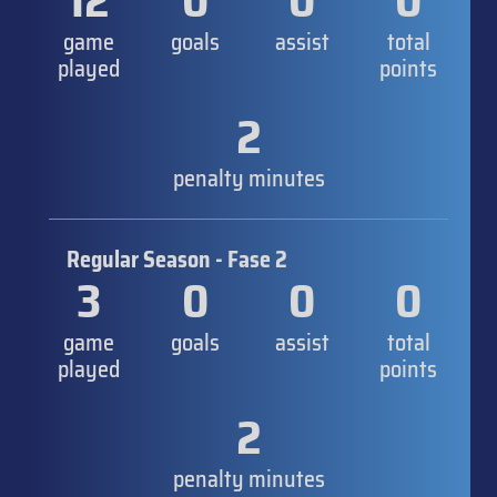
12
0
0
0
game
goals
assist
total
played
points
2
penalty minutes
Regular Season - Fase 2
3
0
0
0
game
goals
assist
total
played
points
2
penalty minutes