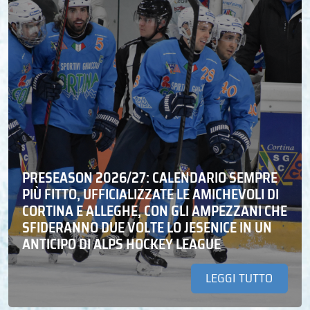
PRESEASON 2026/27: CALENDARIO SEMPRE
PIÙ FITTO, UFFICIALIZZATE LE AMICHEVOLI DI
CORTINA E ALLEGHE, CON GLI AMPEZZANI CHE
SFIDERANNO DUE VOLTE LO JESENICE IN UN
ANTICIPO DI ALPS HOCKEY LEAGUE
LEGGI TUTTO