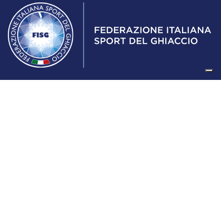
Federazione Italiana Sport del Ghiaccio
© 2024
Iscrizione al Registro delle Persone Giuridiche di Milano
n.1562/2017 CF 97016560159 | P. IVA 05235981007 Sede
Legale: Via Piranesi 46 – 20137 – Milano