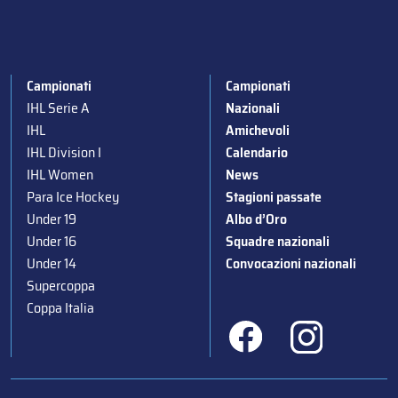
Campionati
Campionati
IHL Serie A
Nazionali
IHL
Amichevoli
IHL Division I
Calendario
IHL Women
News
Para Ice Hockey
Stagioni passate
Under 19
Albo d’Oro
Under 16
Squadre nazionali
Under 14
Convocazioni nazionali
Supercoppa
Coppa Italia