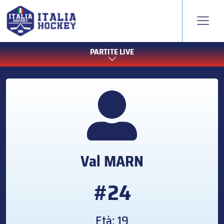
PARTITE LIVE
Val
MARN
#24
Età: 19