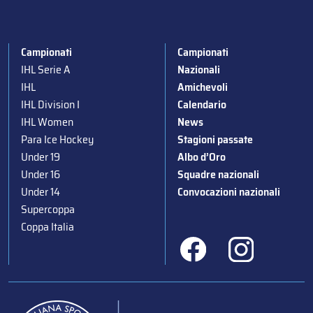
Campionati
Campionati
IHL Serie A
Nazionali
IHL
Amichevoli
IHL Division I
Calendario
IHL Women
News
Para Ice Hockey
Stagioni passate
Under 19
Albo d’Oro
Under 16
Squadre nazionali
Under 14
Convocazioni nazionali
Supercoppa
Coppa Italia