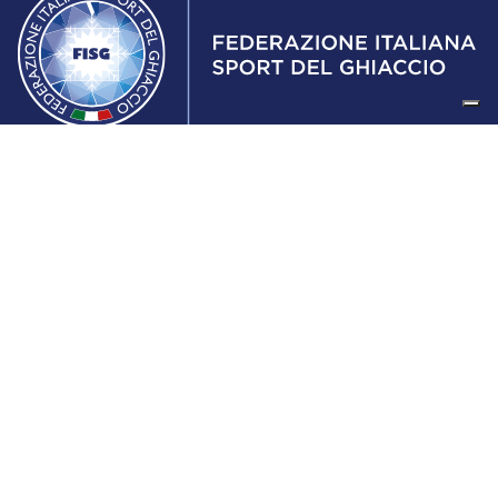
Federazione Italiana Sport del Ghiaccio
© 2024
Iscrizione al Registro delle Persone Giuridiche di Milano
n.1562/2017 CF 97016560159 | P. IVA 05235981007 Sede
Legale: Via Piranesi 46 – 20137 – Milano