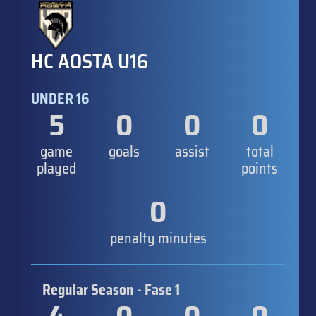
HC AOSTA U16
UNDER 16
5
0
0
0
game
goals
assist
total
played
points
0
penalty minutes
Regular Season - Fase 1