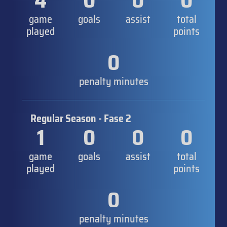
4
0
0
0
game
goals
assist
total
played
points
0
penalty minutes
Regular Season - Fase 2
1
0
0
0
game
goals
assist
total
played
points
0
penalty minutes