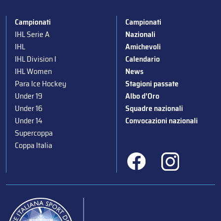
Campionati
Campionati
IHL Serie A
Nazionali
IHL
Amichevoli
IHL Division I
Calendario
IHL Women
News
Para Ice Hockey
Stagioni passate
Under 19
Albo d’Oro
Under 16
Squadre nazionali
Under 14
Convocazioni nazionali
Supercoppa
Coppa Italia