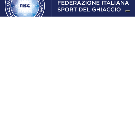
Federazione Italiana Sport del Ghiaccio
© 2024
Iscrizione al Registro delle Persone Giuridiche di Milano
n.1562/2017 CF 97016560159 | P. IVA 05235981007 Sede
Legale: Via Piranesi 46 – 20137 – Milano