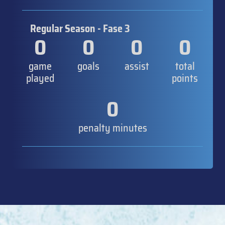
Regular Season - Fase 3
0
0
0
0
game
goals
assist
total
played
points
0
penalty minutes