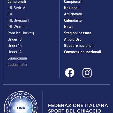
Campionati
Campionati
IHL Serie A
Nazionali
IHL
Amichevoli
IHL Division I
Calendario
IHL Women
News
Para Ice Hockey
Stagioni passate
Under 19
Albo d’Oro
Under 16
Squadre nazionali
Under 14
Convocazioni nazionali
Supercoppa
Coppa Italia