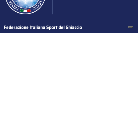
Federazione Italiana Sport del Ghiaccio
© 2024
Iscrizione al Registro delle Persone Giuridiche di Milano
n.1562/2017 CF 97016560159 | P. IVA 05235981007 Sede
Legale: Via Piranesi 46 – 20137 – Milano