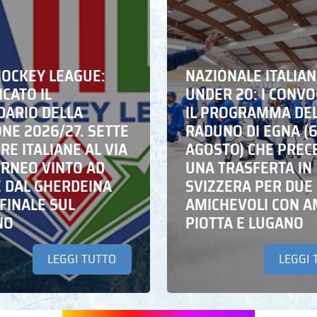
HOCKEY LEAGUE:
NAZIONALE ITALIA
CATO IL
UNDER 20: I CONVO
DARIO DELLA
IL PROGRAMMA DE
NE 2026/27. SETTE
RADUNO DI EGNA (
E ITALIANE AL VIA
AGOSTO) CHE PREC
ORNEO VINTO AD
UNA TRASFERTA IN
E DAL GHERDEINA
SVIZZERA PER DUE
FINALE SUL
AMICHEVOLI CON A
NO
PIOTTA E LUGANO
LEGGI TUTTO
LEGGI 