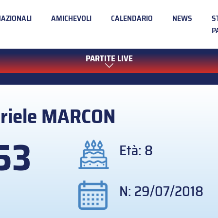
NAZIONALI
AMICHEVOLI
CALENDARIO
NEWS
S
P
PARTITE LIVE
riele
MARCON
53
Età: 8
N: 29/07/2018