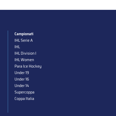
Campionati
IHL Serie A
IHL
IHL Division I
IHL Women
Para Ice Hockey
Under 19
Under 16
Under 14
Supercoppa
Coppa Italia