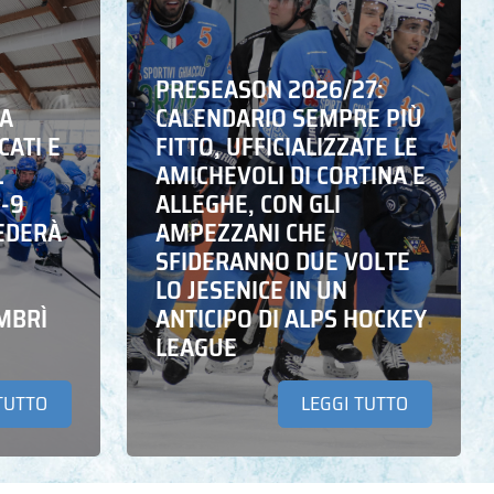
PRESEASON 2026/27:
NA
CALENDARIO SEMPRE PIÙ
CATI E
FITTO, UFFICIALIZZATE LE
L
AMICHEVOLI DI CORTINA E
6-9
ALLEGHE, CON GLI
EDERÀ
AMPEZZANI CHE
SFIDERANNO DUE VOLTE
LO JESENICE IN UN
MBRÌ
ANTICIPO DI ALPS HOCKEY
LEAGUE
TUTTO
LEGGI TUTTO