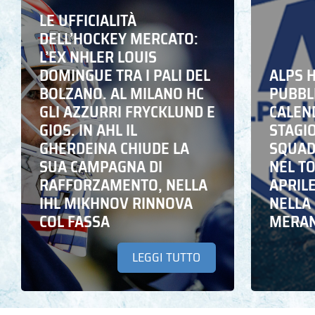
LE UFFICIALITÀ
DELL’HOCKEY MERCATO:
L’EX NHLER LOUIS
DOMINGUE TRA I PALI DEL
ALPS 
BOLZANO. AL MILANO HC
PUBBLI
GLI AZZURRI FRYCKLUND E
CALEN
GIOS. IN AHL IL
STAGIO
GHERDEINA CHIUDE LA
SQUADR
SUA CAMPAGNA DI
NEL T
RAFFORZAMENTO, NELLA
APRIL
IHL MIKHNOV RINNOVA
NELLA 
COL FASSA
MERA
LEGGI TUTTO