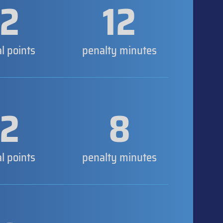
2
12
al points
penalty minutes
2
8
al points
penalty minutes