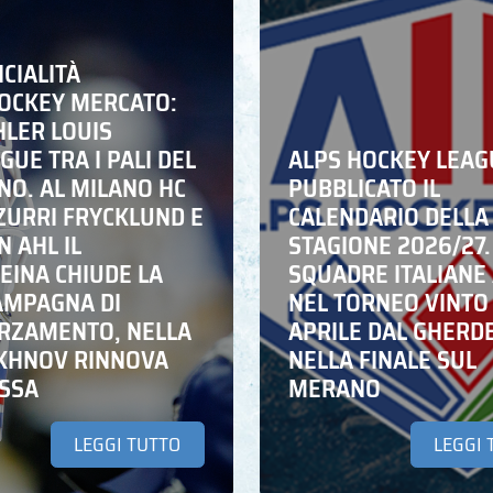
ICIALITÀ
HOCKEY MERCATO:
HLER LOUIS
UE TRA I PALI DEL
ALPS HOCKEY LEAG
NO. AL MILANO HC
PUBBLICATO IL
ZZURRI FRYCKLUND E
CALENDARIO DELLA
N AHL IL
STAGIONE 2026/27.
EINA CHIUDE LA
SQUADRE ITALIANE 
AMPAGNA DI
NEL TORNEO VINTO
RZAMENTO, NELLA
APRILE DAL GHERD
IKHNOV RINNOVA
NELLA FINALE SUL
ASSA
MERANO
LEGGI TUTTO
LEGGI 