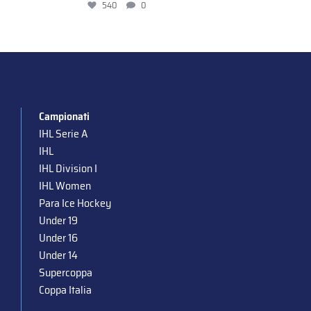
540
0
Campionati
IHL Serie A
IHL
IHL Division I
IHL Women
Para Ice Hockey
Under 19
Under 16
Under 14
Supercoppa
Coppa Italia