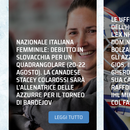
LE UFF
DELL’
L’EX N
NAZIONALE ITALIANA
DOMING
FEMMINILE: DEBUTTO IN
BOLZA
SLOVACCHIA PER UN
GLI A
QUADRANGOLARE (20-22
GIOS. I
AGOSTO). LA CANADESE
GHERD
STACEY COLAROSSI SARÀ
SUA C
L’ALLENATRICE DELLE
RAFFO
AZZURRE PER IL TORNEO
IHL M
DI BARDEJOV
COL F
LEGGI TUTTO