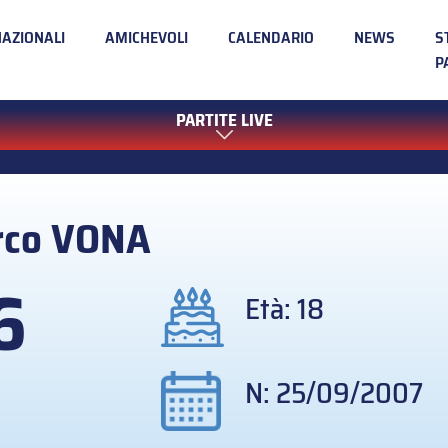
NAZIONALI
AMICHEVOLI
CALENDARIO
NEWS
S
P
PARTITE LIVE
rco
VONA
6
Età: 18
N: 25/09/2007