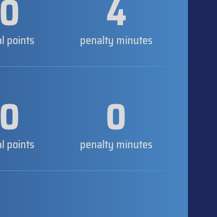
0
4
al points
penalty minutes
0
0
al points
penalty minutes