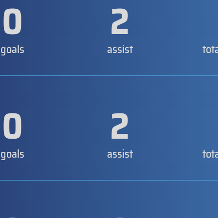
0
2
goals
assist
tot
0
2
goals
assist
tot