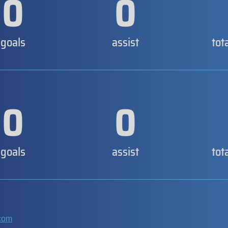
0
0
goals
assist
tot
0
0
goals
assist
tot