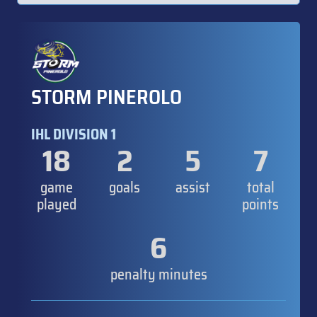
STORM PINEROLO
IHL DIVISION 1
18
2
5
7
game
goals
assist
total
played
points
6
penalty minutes