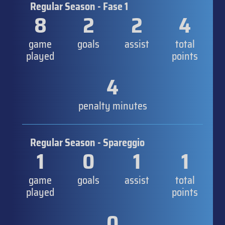
Regular Season - Fase 1
8
2
2
4
game
goals
assist
total
played
points
4
penalty minutes
Regular Season - Spareggio
1
0
1
1
game
goals
assist
total
played
points
0