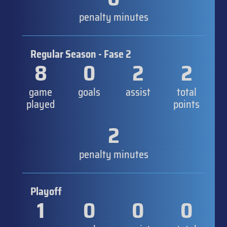
penalty minutes
Regular Season - Fase 2
8
0
2
2
game
goals
assist
total
played
points
2
penalty minutes
Playoff
1
0
0
0