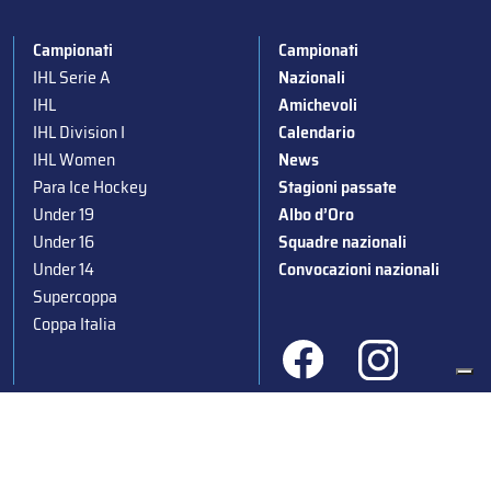
Campionati
Campionati
IHL Serie A
Nazionali
IHL
Amichevoli
IHL Division I
Calendario
IHL Women
News
Para Ice Hockey
Stagioni passate
Under 19
Albo d’Oro
Under 16
Squadre nazionali
Under 14
Convocazioni nazionali
Supercoppa
Coppa Italia