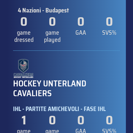
4 Nazioni - Budapest
0
0
0
0
game
game
GAA
SVS%
dressed
played
HOCKEY UNTERLAND
CAVALIERS
IHL - PARTITE AMICHEVOLI - FASE IHL
1
0
0
0
game
game
GAA
SVS%