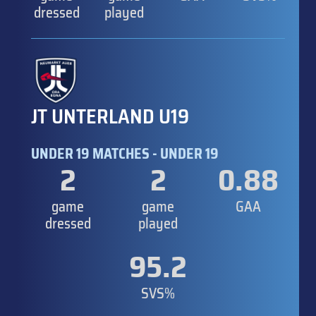
dressed
played
JT UNTERLAND U19
UNDER 19 MATCHES - UNDER 19
2
2
0.88
game
game
GAA
dressed
played
95.2
SVS%