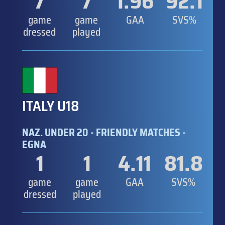
7
7
1.96
92.1
game
game
GAA
SVS%
dressed
played
ITALY U18
NAZ. UNDER 20 - FRIENDLY MATCHES -
EGNA
1
1
4.11
81.8
game
game
GAA
SVS%
dressed
played