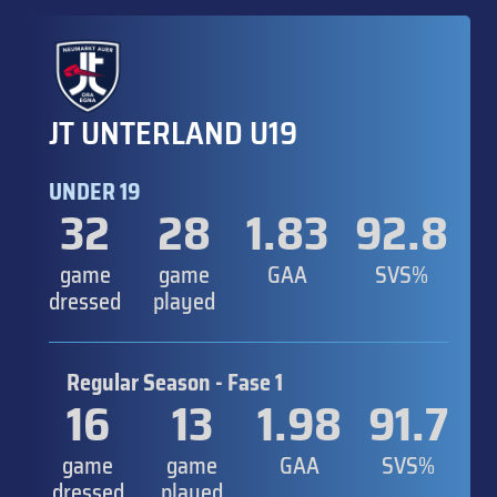
JT UNTERLAND U19
UNDER 19
32
28
1.83
92.8
game
game
GAA
SVS%
dressed
played
Regular Season - Fase 1
16
13
1.98
91.7
game
game
GAA
SVS%
dressed
played