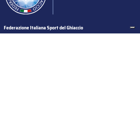
Federazione Italiana Sport del Ghiaccio
© 2024
Iscrizione al Registro delle Persone Giuridiche di Milano
n.1562/2017 CF 97016560159 | P. IVA 05235981007 Sede
Legale: Via Piranesi 46 – 20137 – Milano