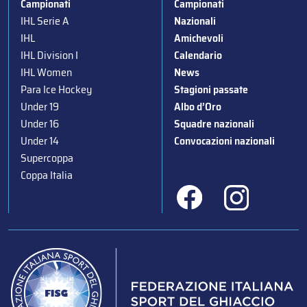
Campionati
Campionati
IHL Serie A
Nazionali
IHL
Amichevoli
IHL Division I
Calendario
IHL Women
News
Para Ice Hockey
Stagioni passate
Under 19
Albo d’Oro
Under 16
Squadre nazionali
Under 14
Convocazioni nazionali
Supercoppa
Coppa Italia