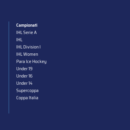
Campionati
IHL Serie A
IHL
IHL Division I
IHL Women
Para Ice Hockey
Under 19
Under 16
Under 14
Supercoppa
Coppa Italia