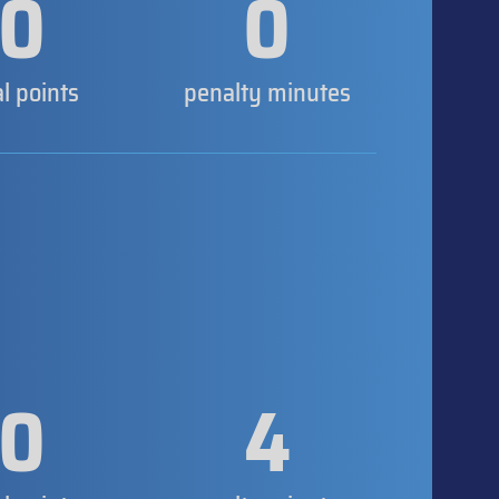
0
0
al points
penalty minutes
0
4