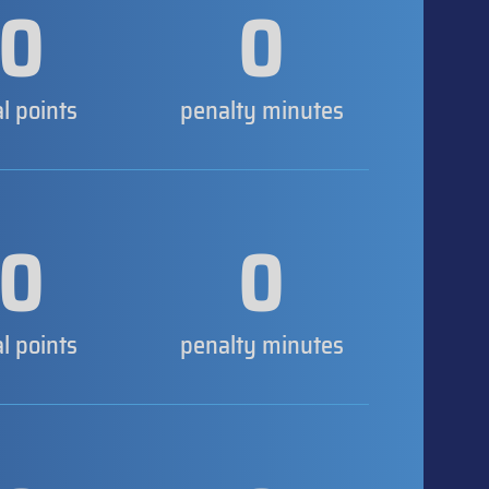
0
0
al points
penalty minutes
0
0
al points
penalty minutes