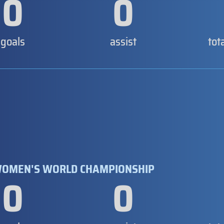
0
0
goals
assist
tot
8 WOMEN'S WORLD CHAMPIONSHIP
0
0