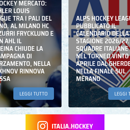
HOCKEY MERCATO:
HLER LOUIS
UE TRA I PALI DEL
ALPS HOCKEY LEAG
NO. AL MILANO HC
PUBBLICATO IL
ZZURRI FRYCKLUND E
CALENDARIO DELLA
N AHL IL
STAGIONE 2026/27.
EINA CHIUDE LA
SQUADRE ITALIANE 
AMPAGNA DI
NEL TORNEO VINTO
RZAMENTO, NELLA
APRILE DAL GHERD
IKHNOV RINNOVA
NELLA FINALE SUL
ASSA
MERANO
LEGGI TUTTO
LEGGI 
ITALIA.HOCKEY