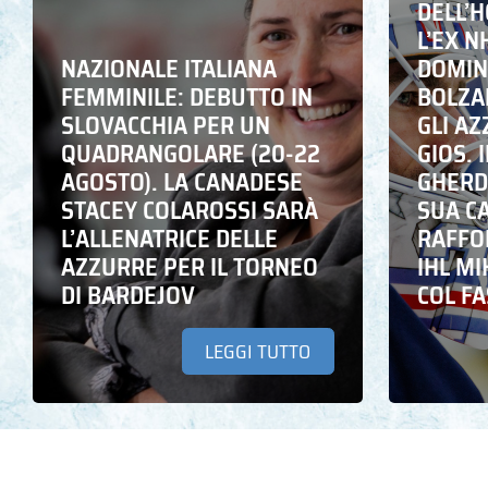
DELL’
L’EX N
NAZIONALE ITALIANA
DOMING
FEMMINILE: DEBUTTO IN
BOLZA
SLOVACCHIA PER UN
GLI A
QUADRANGOLARE (20-22
GIOS. I
AGOSTO). LA CANADESE
GHERD
STACEY COLAROSSI SARÀ
SUA C
L’ALLENATRICE DELLE
RAFFO
AZZURRE PER IL TORNEO
IHL M
DI BARDEJOV
COL F
LEGGI TUTTO