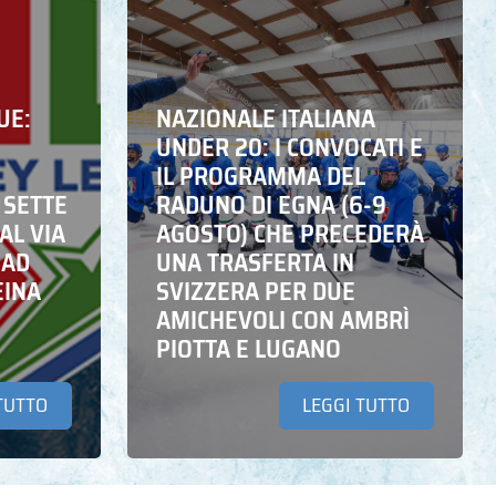
UE:
NAZIONALE ITALIANA
UNDER 20: I CONVOCATI E
IL PROGRAMMA DEL
 SETTE
RADUNO DI EGNA (6-9
AL VIA
AGOSTO) CHE PRECEDERÀ
 AD
UNA TRASFERTA IN
EINA
SVIZZERA PER DUE
AMICHEVOLI CON AMBRÌ
PIOTTA E LUGANO
TUTTO
LEGGI TUTTO