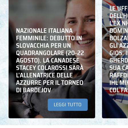
LE UFF
DELL’
L’EX N
NAZIONALE ITALIANA
DOMING
FEMMINILE: DEBUTTO IN
BOLZA
SLOVACCHIA PER UN
GLI A
QUADRANGOLARE (20-22
GIOS. I
AGOSTO). LA CANADESE
GHERD
STACEY COLAROSSI SARÀ
SUA C
L’ALLENATRICE DELLE
RAFFO
AZZURRE PER IL TORNEO
IHL M
DI BARDEJOV
COL F
LEGGI TUTTO