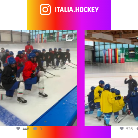
ITALIA.HOCKEY
446
0
536
0