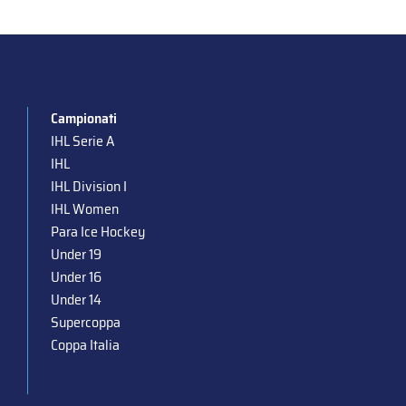
Campionati
IHL Serie A
IHL
IHL Division I
IHL Women
Para Ice Hockey
Under 19
Under 16
Under 14
Supercoppa
Coppa Italia