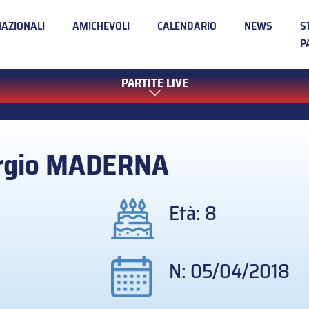
NAZIONALI
AMICHEVOLI
CALENDARIO
NEWS
S
P
PARTITE LIVE
rgio
MADERNA
Età: 8
N: 05/04/2018