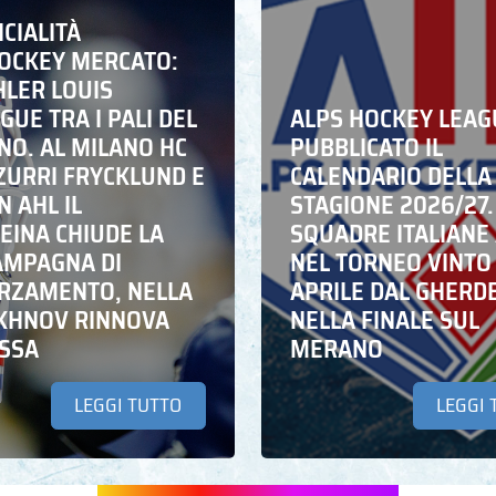
ICIALITÀ
HOCKEY MERCATO:
HLER LOUIS
UE TRA I PALI DEL
ALPS HOCKEY LEAG
NO. AL MILANO HC
PUBBLICATO IL
ZZURRI FRYCKLUND E
CALENDARIO DELLA
N AHL IL
STAGIONE 2026/27.
EINA CHIUDE LA
SQUADRE ITALIANE 
AMPAGNA DI
NEL TORNEO VINTO
RZAMENTO, NELLA
APRILE DAL GHERD
IKHNOV RINNOVA
NELLA FINALE SUL
ASSA
MERANO
LEGGI TUTTO
LEGGI 