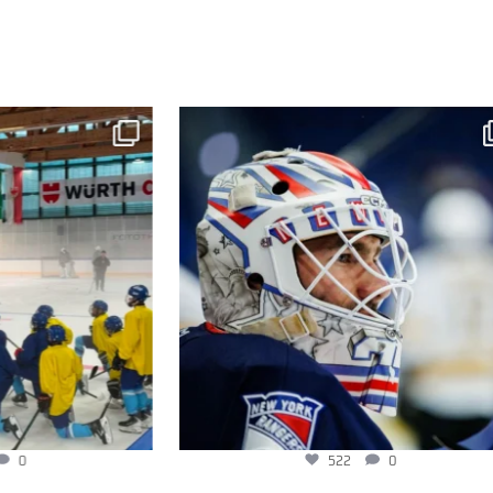
522
0