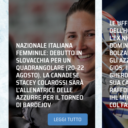
LE UFF
DELL’
L’EX N
NAZIONALE ITALIANA
DOMING
FEMMINILE: DEBUTTO IN
BOLZA
SLOVACCHIA PER UN
GLI A
QUADRANGOLARE (20-22
GIOS. I
AGOSTO). LA CANADESE
GHERD
STACEY COLAROSSI SARÀ
SUA C
L’ALLENATRICE DELLE
RAFFO
AZZURRE PER IL TORNEO
IHL M
DI BARDEJOV
COL F
LEGGI TUTTO