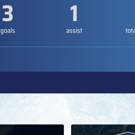
3
1
goals
assist
tot