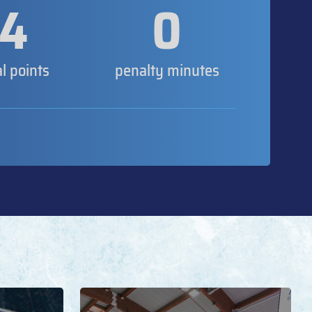
4
0
al points
penalty minutes