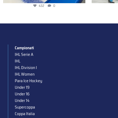
432
0
Campionati
IHL Serie A
IHL
IHL Division I
IHL Women
Para Ice Hockey
Under 19
Under 16
Under 14
Supercoppa
Coppa Italia