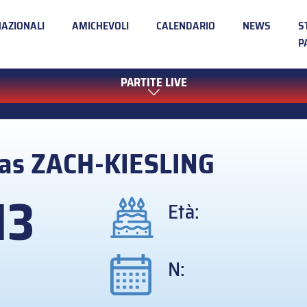
NAZIONALI
AMICHEVOLI
CALENDARIO
NEWS
S
P
PARTITE LIVE
kas
ZACH-KIESLING
13
Età:
N: