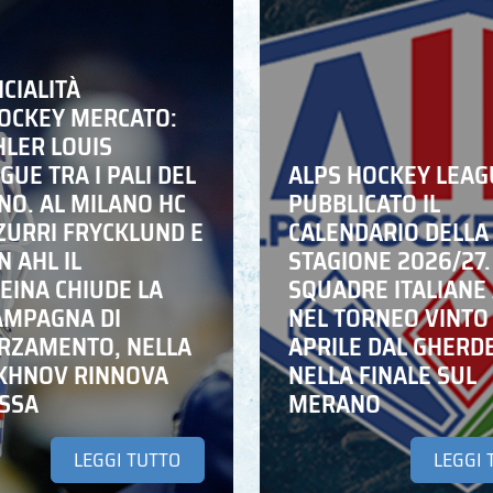
ICIALITÀ
HOCKEY MERCATO:
HLER LOUIS
UE TRA I PALI DEL
ALPS HOCKEY LEAG
NO. AL MILANO HC
PUBBLICATO IL
ZZURRI FRYCKLUND E
CALENDARIO DELLA
N AHL IL
STAGIONE 2026/27.
EINA CHIUDE LA
SQUADRE ITALIANE 
AMPAGNA DI
NEL TORNEO VINTO
RZAMENTO, NELLA
APRILE DAL GHERD
IKHNOV RINNOVA
NELLA FINALE SUL
ASSA
MERANO
LEGGI TUTTO
LEGGI 