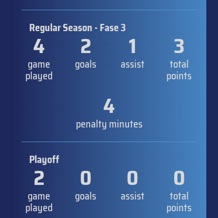
Regular Season - Fase 3
4
2
1
3
game
goals
assist
total
played
points
4
penalty minutes
Playoff
2
0
0
0
game
goals
assist
total
played
points