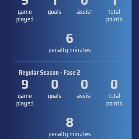
9
1
0
1
game
goals
assist
total
played
points
6
penalty minutes
Regular Season - Fase 2
9
0
0
0
game
goals
assist
total
played
points
8
penalty minutes