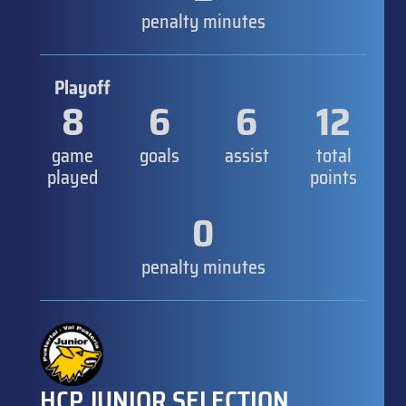
penalty minutes
Playoff
8
6
6
12
game
goals
assist
total
played
points
0
penalty minutes
HCP JUNIOR SELECTION