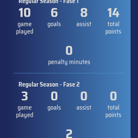
Regular Season - Fase 1
10
6
8
14
game
goals
assist
total
played
points
0
penalty minutes
Regular Season - Fase 2
3
0
0
0
game
goals
assist
total
played
points
2