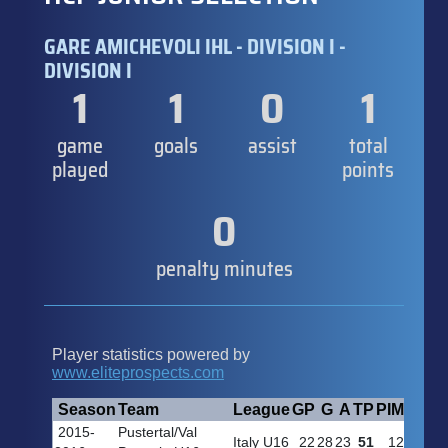
GARE AMICHEVOLI IHL - DIVISION I -
DIVISION I
1
1
0
1
game
goals
assist
total
played
points
0
penalty minutes