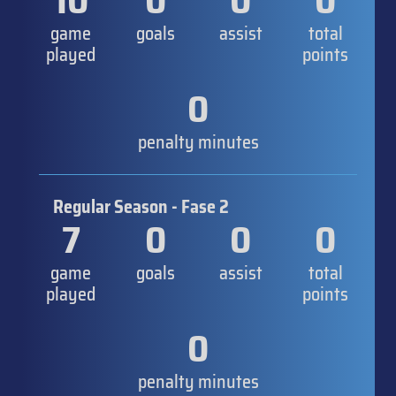
10
0
0
0
game
goals
assist
total
played
points
0
penalty minutes
Regular Season - Fase 2
7
0
0
0
game
goals
assist
total
played
points
0
penalty minutes