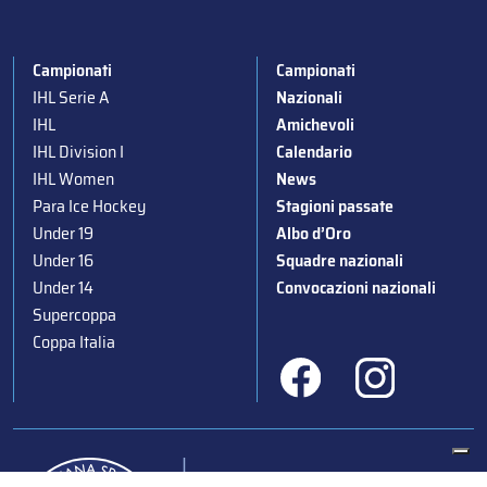
Campionati
Campionati
IHL Serie A
Nazionali
IHL
Amichevoli
IHL Division I
Calendario
IHL Women
News
Para Ice Hockey
Stagioni passate
Under 19
Albo d’Oro
Under 16
Squadre nazionali
Under 14
Convocazioni nazionali
Supercoppa
Coppa Italia