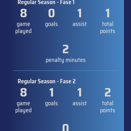
Regular Season - Fase 1
8
0
1
1
game
goals
assist
total
played
points
2
penalty minutes
Regular Season - Fase 2
8
1
1
2
game
goals
assist
total
played
points
0