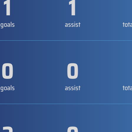
1
1
goals
assist
tot
0
0
goals
assist
tot