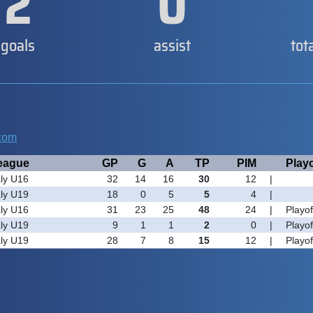
2
0
goals
assist
tot