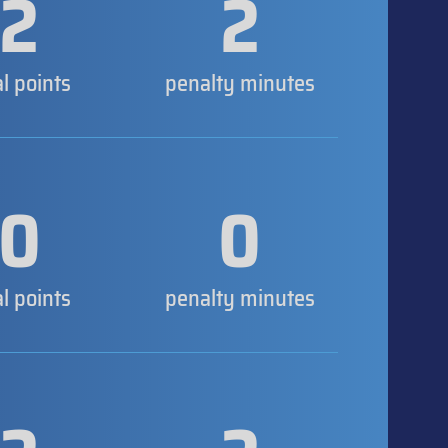
2
2
al points
penalty minutes
0
0
al points
penalty minutes