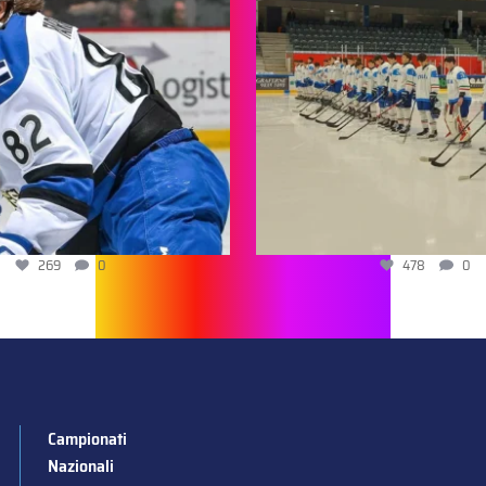
269
0
478
0
Campionati
Nazionali