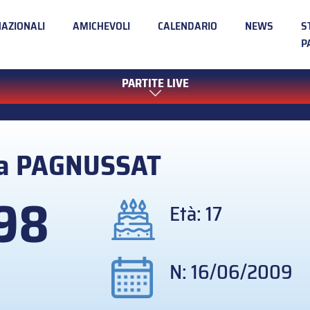
NAZIONALI
AMICHEVOLI
CALENDARIO
NEWS
S
P
PARTITE LIVE
ca
PAGNUSSAT
98
Età: 17
N: 16/06/2009