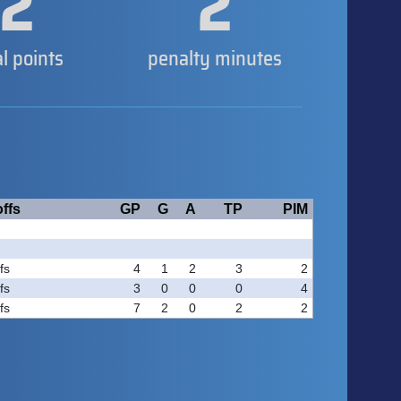
2
2
al points
penalty minutes