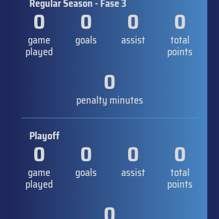
Regular Season - Fase 3
0
0
0
0
game
goals
assist
total
played
points
0
penalty minutes
Playoff
0
0
0
0
game
goals
assist
total
played
points
0