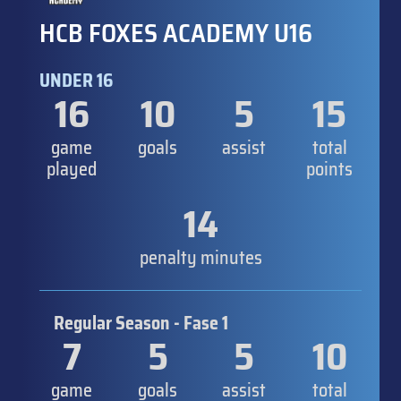
HCB FOXES ACADEMY U16
UNDER 16
16
10
5
15
game
goals
assist
total
played
points
14
penalty minutes
Regular Season - Fase 1
7
5
5
10
game
goals
assist
total