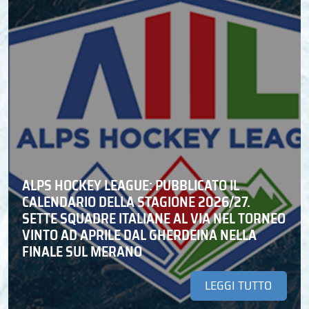
ALPS HOCKEY LEAGUE: PUBBLICATO IL
CALENDARIO DELLA STAGIONE 2026/27.
SETTE SQUADRE ITALIANE AL VIA NEL TORNEO
VINTO AD APRILE DAL GHERDEINA NELLA
FINALE SUL MERANO
LEGGI TUTTO