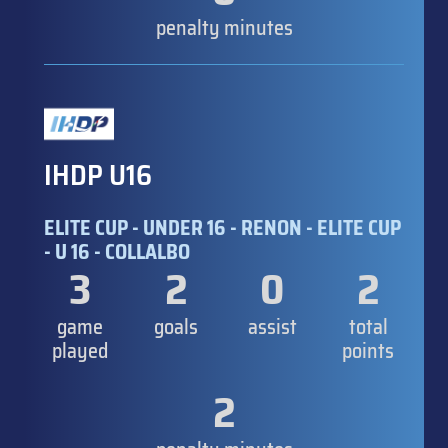
penalty minutes
IHDP U16
ELITE CUP - UNDER 16 - RENON - ELITE CUP
- U 16 - COLLALBO
3
2
0
2
game
goals
assist
total
played
points
2