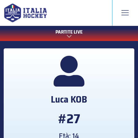
PARTITE LIVE
Luca
KOB
#27
Età: 14