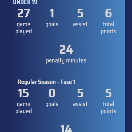
UNDER 19
27
1
5
6
game
goals
assist
total
played
points
24
penalty minutes
Regular Season - Fase 1
15
0
5
5
game
goals
assist
total
played
points
14