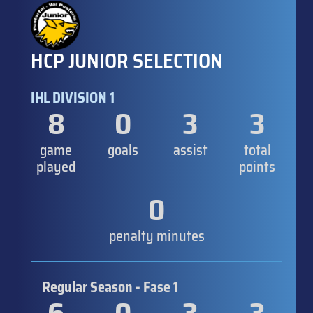
HCP JUNIOR SELECTION
IHL DIVISION 1
8
0
3
3
game
goals
assist
total
played
points
0
penalty minutes
Regular Season - Fase 1