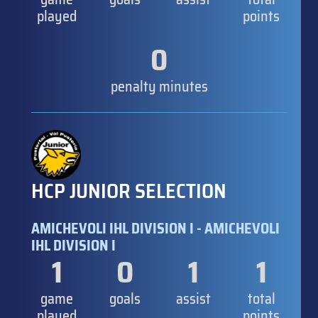
played
points
0
penalty minutes
HCP JUNIOR SELECTION
AMICHEVOLI IHL DIVISION I - AMICHEVOLI
IHL DIVISION I
1
0
1
1
game
goals
assist
total
played
points