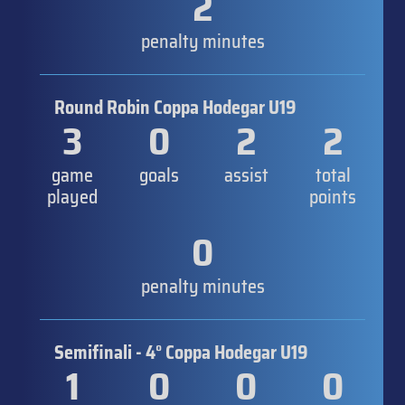
2
penalty minutes
Round Robin Coppa Hodegar U19
3
0
2
2
game
goals
assist
total
played
points
0
penalty minutes
Semifinali - 4° Coppa Hodegar U19
1
0
0
0