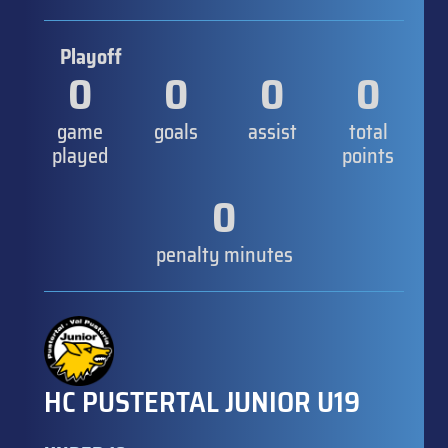
Playoff
0
0
0
0
game
goals
assist
total
played
points
0
penalty minutes
HC PUSTERTAL JUNIOR U19