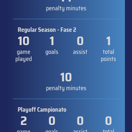
penalty minutes
Regular Season - Fase 2
10
1
0
1
game
goals
assist
total
played
points
10
penalty minutes
Playoff Campionato
2
0
0
0
game
goals
assist
total