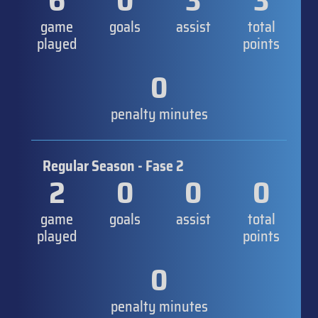
6
0
3
3
game
goals
assist
total
played
points
0
penalty minutes
Regular Season - Fase 2
2
0
0
0
game
goals
assist
total
played
points
0
penalty minutes