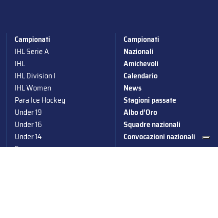
Campionati
Campionati
IHL Serie A
Nazionali
IHL
Amichevoli
IHL Division I
Calendario
IHL Women
News
Para Ice Hockey
Stagioni passate
Under 19
Albo d’Oro
Under 16
Squadre nazionali
Under 14
Convocazioni nazionali
Supercoppa
Coppa Italia