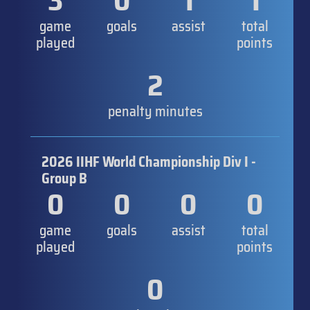
3
0
1
1
game
goals
assist
total
played
points
2
penalty minutes
2026 IIHF World Championship Div I -
Group B
0
0
0
0
game
goals
assist
total
played
points
0