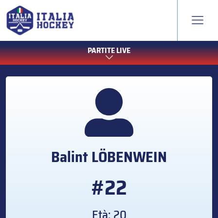
PARTITE LIVE
Balint
LÖBENWEIN
#22
Età: 20