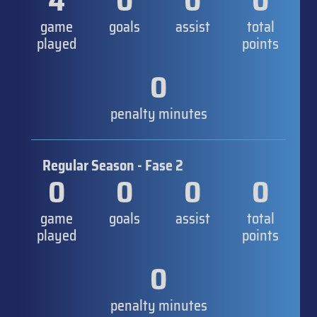
4
0
0
0
game
goals
assist
total
played
points
0
penalty minutes
Regular Season - Fase 2
0
0
0
0
game
goals
assist
total
played
points
0
penalty minutes