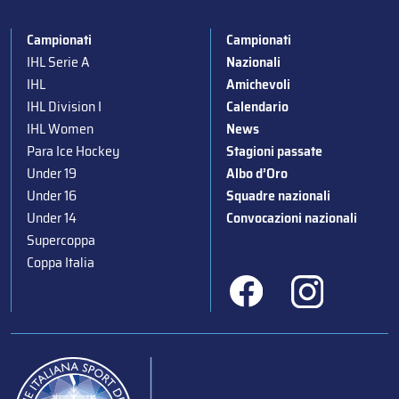
Campionati
Campionati
IHL Serie A
Nazionali
IHL
Amichevoli
IHL Division I
Calendario
IHL Women
News
Para Ice Hockey
Stagioni passate
Under 19
Albo d’Oro
Under 16
Squadre nazionali
Under 14
Convocazioni nazionali
Supercoppa
Coppa Italia