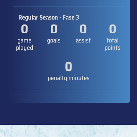
Regular Season - Fase 3
0
0
0
0
game
goals
assist
total
played
points
0
penalty minutes