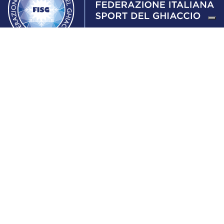
Federazione Italiana Sport del Ghiaccio
© 2024
Iscrizione al Registro delle Persone Giuridiche di Milano
n.1562/2017 CF 97016560159 | P. IVA 05235981007 Sede
Legale: Via Piranesi 46 – 20137 – Milano