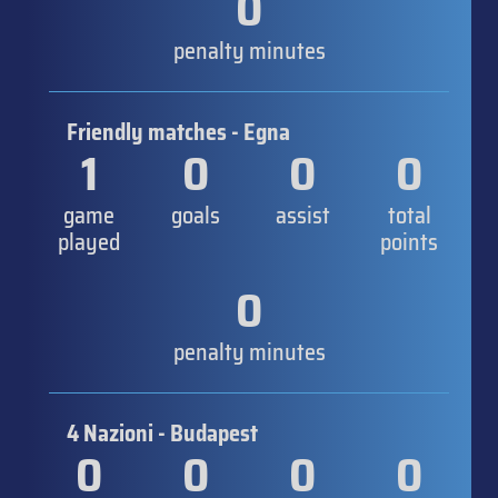
0
penalty minutes
Friendly matches - Egna
1
0
0
0
game
goals
assist
total
played
points
0
penalty minutes
4 Nazioni - Budapest
0
0
0
0