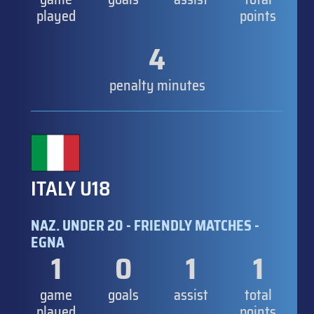
played
points
4
penalty minutes
ITALY U18
NAZ. UNDER 20 - FRIENDLY MATCHES -
EGNA
1
0
1
1
game
goals
assist
total
played
points