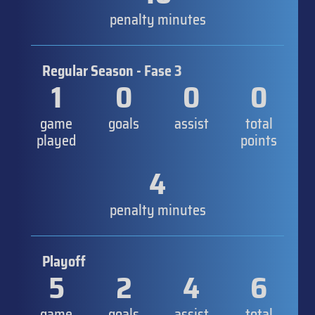
penalty minutes
Regular Season - Fase 3
1
0
0
0
game
goals
assist
total
played
points
4
penalty minutes
Playoff
5
2
4
6
game
goals
assist
total