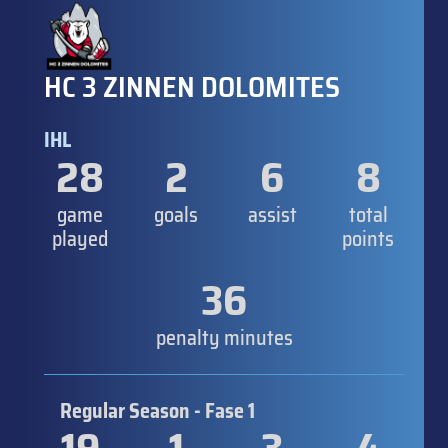
HC 3 ZINNEN DOLOMITES
IHL
28
2
6
8
game
goals
assist
total
played
points
36
penalty minutes
Regular Season - Fase 1