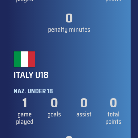
0
penalty minutes
ITALY U18
NAZ. UNDER 18
1
0
0
0
game
goals
assist
total
played
points