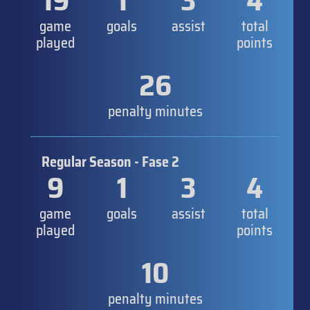
19
1
3
4
game
goals
assist
total
played
points
26
penalty minutes
Regular Season - Fase 2
9
1
3
4
game
goals
assist
total
played
points
10
penalty minutes