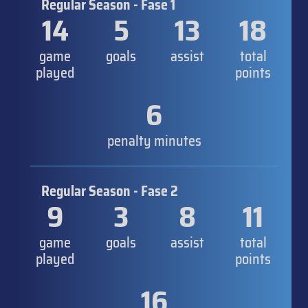
Regular Season - Fase 1
14
5
13
18
game
goals
assist
total
played
points
6
penalty minutes
Regular Season - Fase 2
9
3
8
11
game
goals
assist
total
played
points
16