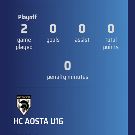
Playoff
2
0
0
0
game
goals
assist
total
played
points
0
penalty minutes
HC AOSTA U16