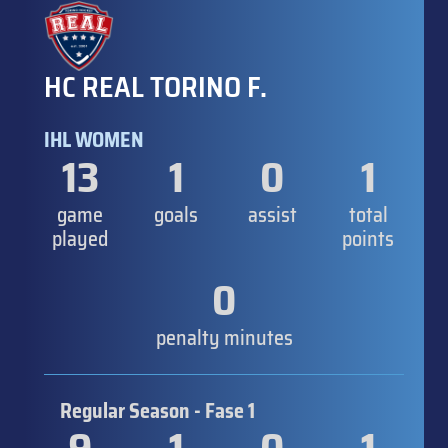
HC REAL TORINO F.
IHL WOMEN
13
1
0
1
game
goals
assist
total
played
points
0
penalty minutes
Regular Season - Fase 1