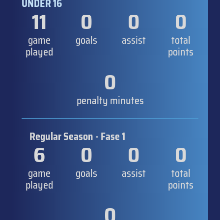
UNDER 16
11
0
0
0
game
goals
assist
total
played
points
0
penalty minutes
Regular Season - Fase 1
6
0
0
0
game
goals
assist
total
played
points
0