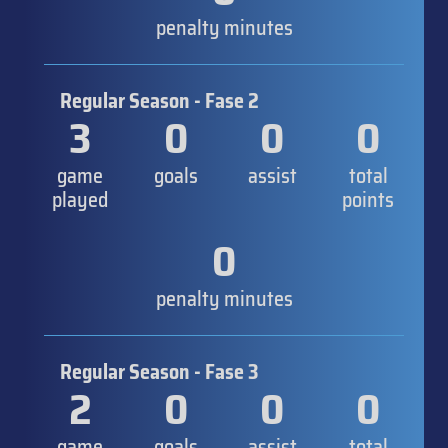
penalty minutes
Regular Season - Fase 2
3
0
0
0
game
goals
assist
total
played
points
0
penalty minutes
Regular Season - Fase 3
2
0
0
0
game
goals
assist
total