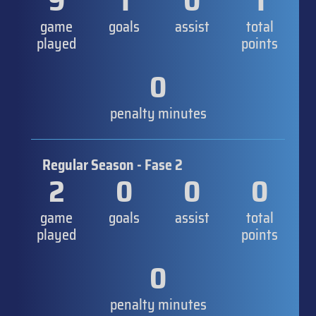
9
1
0
1
game
goals
assist
total
played
points
0
penalty minutes
Regular Season - Fase 2
2
0
0
0
game
goals
assist
total
played
points
0
penalty minutes