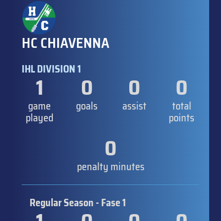
HC CHIAVENNA
IHL DIVISION 1
1
0
0
0
game
goals
assist
total
played
points
0
penalty minutes
Regular Season - Fase 1