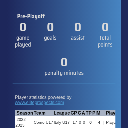
Pre-Playoff
0
0
0
0
game
goals
assist
total
played
points
0
penalty minutes