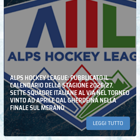
ALPS HOCKEY LEAGUE: PUBBLICATO IL
CALENDARIO DELLA STAGIONE 2026/27.
SETTE SQUADRE ITALIANE AL VIA NEL TORNEO
VINTO AD APRILE DAL GHERDEINA NELLA
FINALE SUL MERANO
LEGGI TUTTO