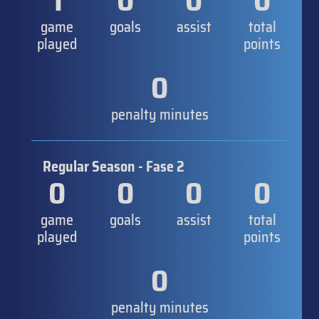
1
0
0
0
game
goals
assist
total
played
points
0
penalty minutes
Regular Season - Fase 2
0
0
0
0
game
goals
assist
total
played
points
0
penalty minutes