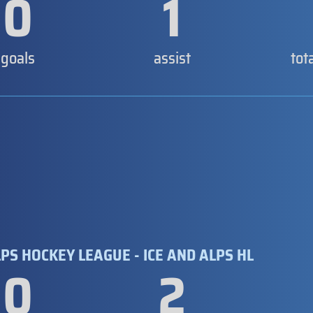
0
1
goals
assist
tot
PS HOCKEY LEAGUE - ICE AND ALPS HL
0
2