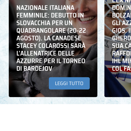
L’EX N
NAZIONALE ITALIANA
DOMING
FEMMINILE: DEBUTTO IN
BOLZA
SLOVACCHIA PER UN
GLI A
QUADRANGOLARE (20-22
GIOS. I
AGOSTO). LA CANADESE
GHERD
STACEY COLAROSSI SARÀ
SUA C
L’ALLENATRICE DELLE
RAFFO
AZZURRE PER IL TORNEO
IHL M
DI BARDEJOV
COL F
LEGGI TUTTO