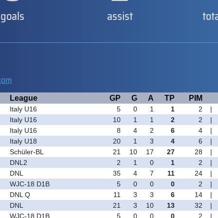
goals
assist
tot