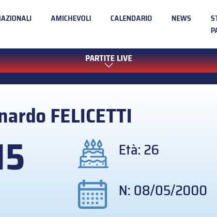
NAZIONALI
AMICHEVOLI
CALENDARIO
NEWS
S
P
PARTITE LIVE
nardo
FELICETTI
15
Età: 26
N: 08/05/2000