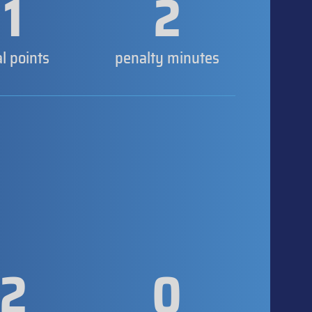
1
2
al points
penalty minutes
2
0