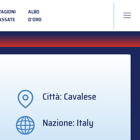
TAGIONI
ALBO
ASSATE
D’ORO
Città: Cavalese
Nazione: Italy