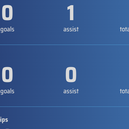
0
1
goals
assist
tot
0
0
goals
assist
tot
ips