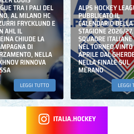
HLER LOUIS
UE TRA I PALI DEL
ALPS HOCKEY LEAG
NO. AL MILANO HC
PUBBLICATO IL
ZZURRI FRYCKLUND E
CALENDARIO DELLA
N AHL IL
STAGIONE 2026/27.
EINA CHIUDE LA
SQUADRE ITALIANE 
AMPAGNA DI
NEL TORNEO VINTO
RZAMENTO, NELLA
APRILE DAL GHERD
IKHNOV RINNOVA
NELLA FINALE SUL
ASSA
MERANO
LEGGI TUTTO
LEGGI 
ITALIA.HOCKEY