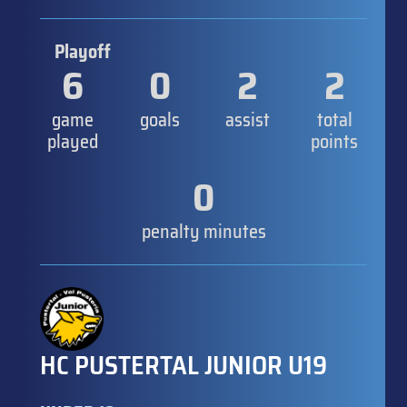
Playoff
6
0
2
2
game
goals
assist
total
played
points
0
penalty minutes
HC PUSTERTAL JUNIOR U19