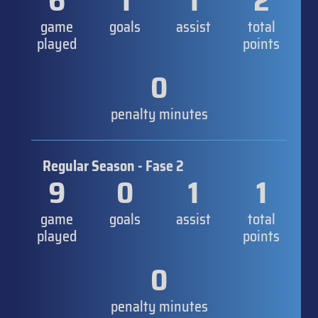
6
1
1
2
game
goals
assist
total
played
points
0
penalty minutes
Regular Season - Fase 2
9
0
1
1
game
goals
assist
total
played
points
0
penalty minutes