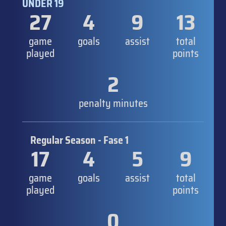
UNDER 19
27
4
9
13
game
goals
assist
total
played
points
2
penalty minutes
Regular Season - Fase 1
17
4
5
9
game
goals
assist
total
played
points
0