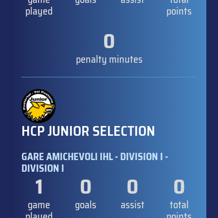
played
points
0
penalty minutes
HCP JUNIOR SELECTION
GARE AMICHEVOLI IHL - DIVISION I -
DIVISION I
1
0
0
0
game
goals
assist
total
played
points