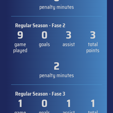
penalty minutes
Regular Season - Fase 2
9
0
3
3
game
goals
assist
total
played
points
2
penalty minutes
Regular Season - Fase 3
1
0
1
1
game
goals
assist
total