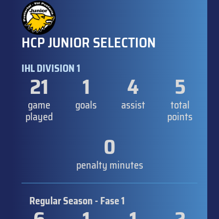
HCP JUNIOR SELECTION
IHL DIVISION 1
21
1
4
5
game
goals
assist
total
played
points
0
penalty minutes
Regular Season - Fase 1