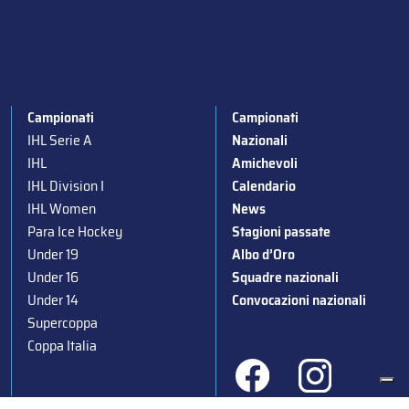
Campionati
Campionati
IHL Serie A
Nazionali
IHL
Amichevoli
IHL Division I
Calendario
IHL Women
News
Para Ice Hockey
Stagioni passate
Under 19
Albo d’Oro
Under 16
Squadre nazionali
Under 14
Convocazioni nazionali
Supercoppa
Coppa Italia