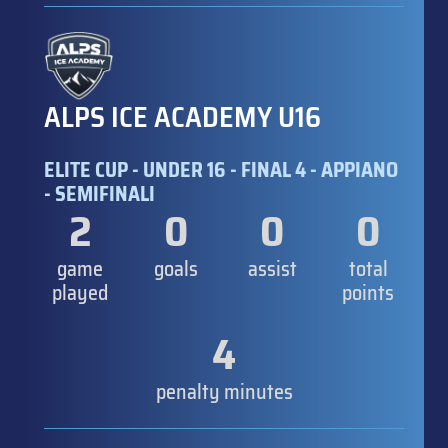
ALPS ICE ACADEMY U16
ELITE CUP - UNDER 16 - FINAL 4 - APPIANO
- SEMIFINALI
2
0
0
0
game
goals
assist
total
played
points
4
penalty minutes