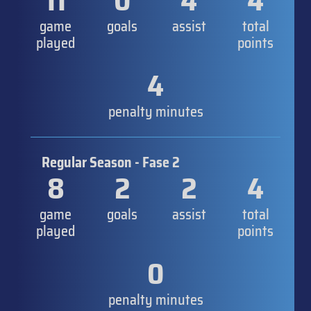
11
0
4
4
game
goals
assist
total
played
points
4
penalty minutes
Regular Season - Fase 2
8
2
2
4
game
goals
assist
total
played
points
0
penalty minutes