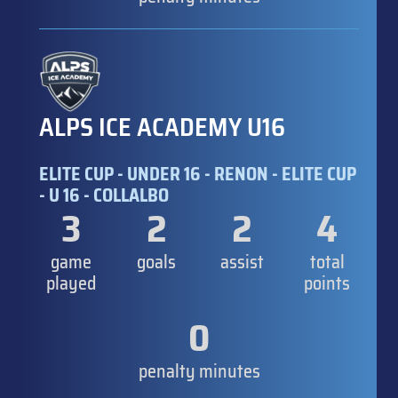
ALPS ICE ACADEMY U16
ELITE CUP - UNDER 16 - RENON - ELITE CUP
- U 16 - COLLALBO
3
2
2
4
game
goals
assist
total
played
points
0
penalty minutes