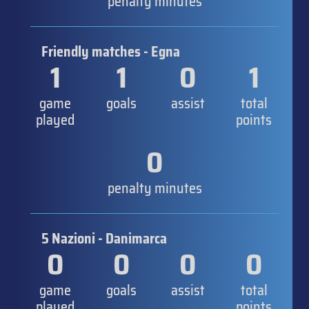
penalty minutes
Friendly matches - Egna
1
1
0
1
game
goals
assist
total
played
points
0
penalty minutes
5 Nazioni - Danimarca
0
0
0
0
game
goals
assist
total
played
points