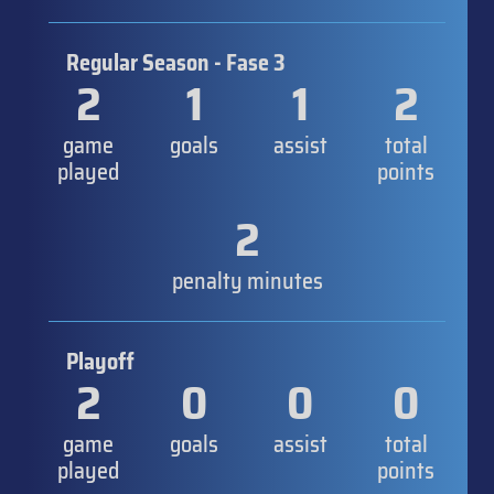
Regular Season - Fase 3
2
1
1
2
game
goals
assist
total
played
points
2
penalty minutes
Playoff
2
0
0
0
game
goals
assist
total
played
points