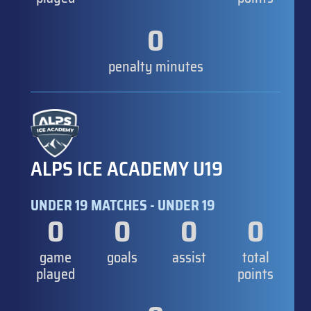
0
penalty minutes
ALPS ICE ACADEMY U19
UNDER 19 MATCHES - UNDER 19
0
0
0
0
game
goals
assist
total
played
points