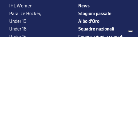
IHL Women
News
Para Ice Hockey
Stagioni passate
Under 19
Albo d’Oro
Under 16
Squadre nazionali
Under 14
Convocazioni nazionali
Supercoppa
Coppa Italia