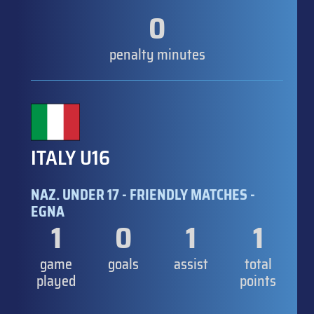
0
penalty minutes
ITALY U16
NAZ. UNDER 17 - FRIENDLY MATCHES -
EGNA
1
0
1
1
game
goals
assist
total
played
points