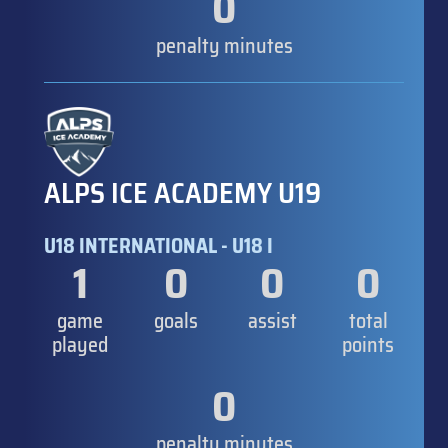
0
penalty minutes
ALPS ICE ACADEMY U19
U18 INTERNATIONAL - U18 I
1
0
0
0
game
goals
assist
total
played
points
0
penalty minutes