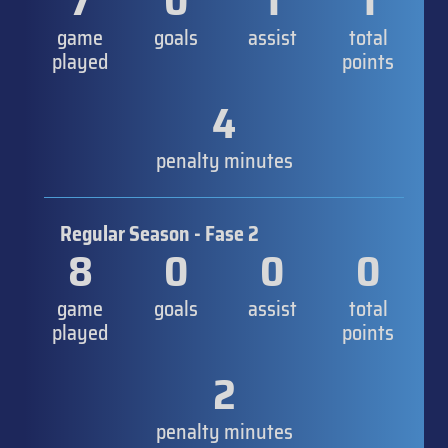
7
0
1
1
game
goals
assist
total
played
points
4
penalty minutes
Regular Season - Fase 2
8
0
0
0
game
goals
assist
total
played
points
2
penalty minutes