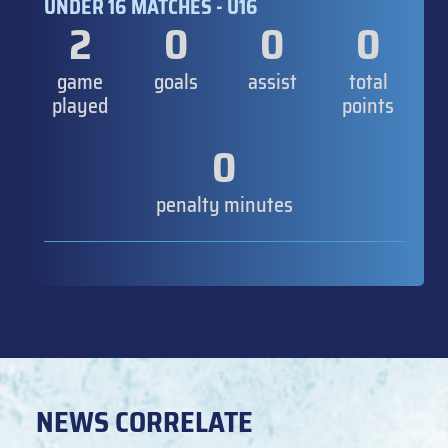
UNDER 16 MATCHES - U16
2
0
0
0
game
goals
assist
total
played
points
0
penalty minutes
NEWS CORRELATE