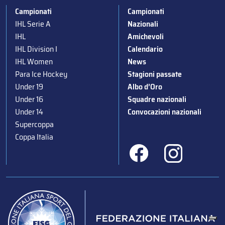
Campionati
Campionati
IHL Serie A
Nazionali
IHL
Amichevoli
IHL Division I
Calendario
IHL Women
News
Para Ice Hockey
Stagioni passate
Under 19
Albo d’Oro
Under 16
Squadre nazionali
Under 14
Convocazioni nazionali
Supercoppa
Coppa Italia