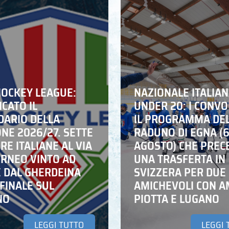
HOCKEY LEAGUE:
NAZIONALE ITALIA
CATO IL
UNDER 20: I CONVO
DARIO DELLA
IL PROGRAMMA DE
NE 2026/27. SETTE
RADUNO DI EGNA (
E ITALIANE AL VIA
AGOSTO) CHE PREC
ORNEO VINTO AD
UNA TRASFERTA IN
E DAL GHERDEINA
SVIZZERA PER DUE
FINALE SUL
AMICHEVOLI CON A
NO
PIOTTA E LUGANO
LEGGI TUTTO
LEGGI 