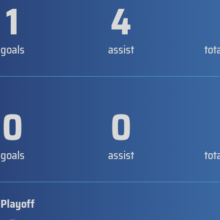
1
4
goals
assist
tot
0
0
goals
assist
tot
 Playoff