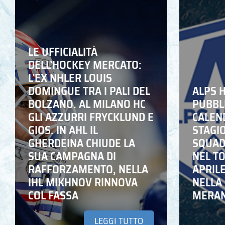
LE UFFICIALITÀ
DELL’HOCKEY MERCATO:
L’EX NHLER LOUIS
DOMINGUE TRA I PALI DEL
ALPS 
BOLZANO. AL MILANO HC
PUBBLI
GLI AZZURRI FRYCKLUND E
CALEN
GIOS. IN AHL IL
STAGIO
GHERDEINA CHIUDE LA
SQUADR
SUA CAMPAGNA DI
NEL T
RAFFORZAMENTO, NELLA
APRIL
IHL MIKHNOV RINNOVA
NELLA 
COL FASSA
MERA
LEGGI TUTTO