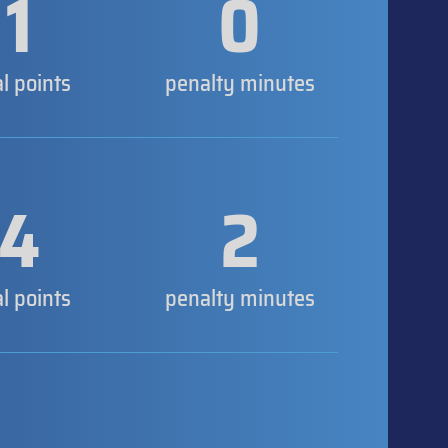
1
0
al points
penalty minutes
4
2
al points
penalty minutes