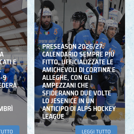
PRESEASON 2026/27:
NA
CALENDARIO SEMPRE PIÙ
CATI E
FITTO, UFFICIALIZZATE LE
L
AMICHEVOLI DI CORTINA E
6-9
ALLEGHE, CON GLI
EDERÀ
AMPEZZANI CHE
SFIDERANNO DUE VOLTE
LO JESENICE IN UN
MBRÌ
ANTICIPO DI ALPS HOCKEY
LEAGUE
TUTTO
LEGGI TUTTO