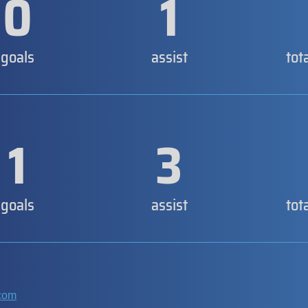
0
1
goals
assist
tot
1
3
goals
assist
tot